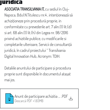
juridică
ASOCIATIA TRANSILVANIA IT, 
cu sediul în Cluj-
Napoca, Bdul.N.Titulescu nr.4 , intenționează să 
achiziționeze prin procedură proprie, in 
conformitate cu prevederile art. 7 alin.(1) lit.(d) 
si art. 68 alin.(1) lit.(h) din Legea nr. 98/2016 
privind achizitiile publice, cu modificarile si 
completarile ulterioare, Servicii de consultanță 
juridică, în cadrul proiectului “ Transilvania 
Digital Innovation Hub, Acronym: TDIH.
Detaliile anuntului de participare și procedura 
proprie sunt disponibile în documentul atașat 
mai jos. 
Anunt de participare achizitia de Servicii Juridice
.PDF
Descarcă PDF • 1.83MB