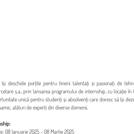
 își deschide porțile pentru tinerii talentați și pasionați de tehn
cetare ș.a., prin lansarea programului de internship, cu locație în
tunitate unică pentru studenți și absolvenți care doresc să își dezvol
amic, alături de experți din diverse domenii.
nship:
e: 08 Ianuarie 2025 – 08 Martie 2025