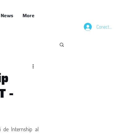
News
More
Conectează-te
ip
T -
 de Internship al 