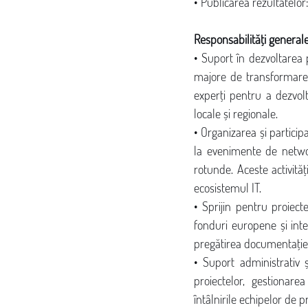
• Publicarea rezultatelo
Responsabilități general
• Suport în dezvoltarea p
majore de transformare di
experți pentru a dezvolt
locale și regionale.
• Organizarea și participa
la evenimente de network
rotunde. Aceste activită
ecosistemul IT.
• Sprijin pentru proiecte
fonduri europene și inter
pregătirea documentației
• Suport administrativ ș
proiectelor, gestionare
întâlnirile echipelor de p