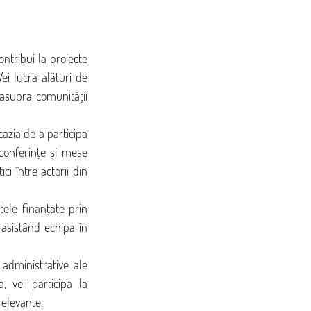
ntribui la proiecte 
ei lucra alături de 
asupra comunității 
azia de a participa 
conferințe și mese 
 între actorii din 
tele finanțate prin 
 asistând echipa în 
administrative ale 
 vei participa la 
relevante.