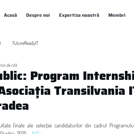
Acasă
Despre noi
Expertiza noastră
Membri
0
FutureReadyIT
min de citit
blic: Program Internsh
Asociația Transilvania I
radea
tate finale ale selecției candidaturilor din cadrul Programului
, Oradea, 2025 – 
AICI
.