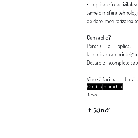
• Implicare în activitatea
teme din sfera tehnologie
de date, monitorizarea te
Cum aplici?
Pentru a aplica, 
lacrimioara.amariutei@t
Dosarele incomplete sau 
Vino să faci parte din viit
Oradea
internship
News