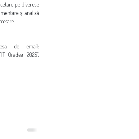
rcetare pe diverese 
umentare și analiză 
rcetare.
esa de email: 
 TIT Oradea 2025”. 