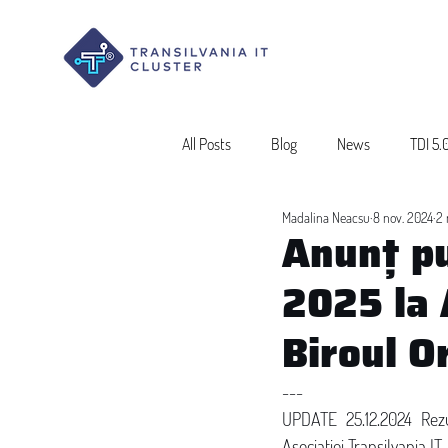
All Posts
Blog
News
TDI 5.
Madalina Neacsu
8 nov. 2024
2 
Anunț pu
2025 la 
Biroul O
---
UPDATE 25.12.2024 Rezul
Asociației Transilvania IT