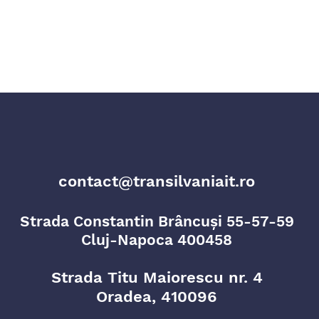
AI Literacy: competența
Inte
care urmează alfabetizării
admi
digitale
ce t
cea 
contact@transilvaniait.ro
Strada Constantin Brâncuși 55-57-59
Cluj-Napoca 400458
Strada Titu Maiorescu nr. 4
Oradea, 410096