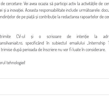
 de cercetare: Vei avea ocazia să participi activ la activitățile de ce
i și a inovației. Aceasta responsabilitate include următoarele: doc
ndințelor de pe piață și contribuție la redactarea rapoartelor de ce
trimite CV-ul și o scrisoare de intenție la adr
ransilvaniait.ro, specificând în subiectul emailului „Internship
trimise după perioada de înscriere nu vor fi luate în considerare.
orul tehnologiei!