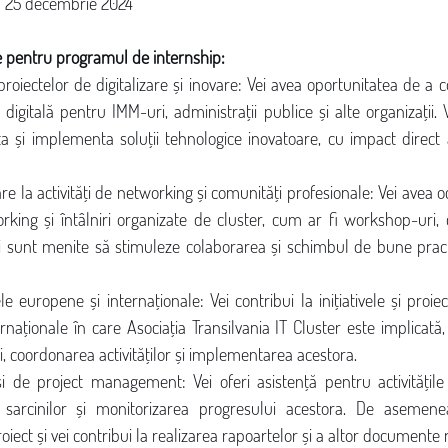
r: 25 decembrie 2024
e pentru programul de internship:
roiectelor de digitalizare și inovare: Vei avea oportunitatea de a co
gitală pentru IMM-uri, administrații publice și alte organizații. V
a și implementa soluții tehnologice inovatoare, cu impact direct 
re la activități de networking și comunități profesionale: Vei avea oc
ing și întâlniri organizate de cluster, cum ar fi workshop-uri, 
ți sunt menite să stimuleze colaborarea și schimbul de bune practici
le europene și internaționale: Vei contribui la inițiativele și proiec
naționale în care Asociația Transilvania IT Cluster este implicată,
, coordonarea activităților și implementarea acestora.
i de project management: Vei oferi asistență pentru activitățile 
a sarcinilor și monitorizarea progresului acestora. De asemenea,
roiect și vei contribui la realizarea rapoartelor și a altor documente 