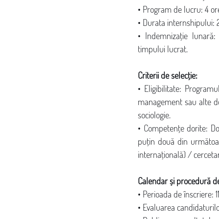
• Program de lucru: 4 or
• Durata internshipului: 
• Indemnizație lunară:
timpului lucrat.
Criterii de selecție:
• Eligibilitate: Program
management sau alte domen
sociologie.
• Competențe dorite: Dori
puțin două din următoare
internațională) / cercet
Calendar și procedură de
• Perioada de înscriere: 
• Evaluarea candidaturil