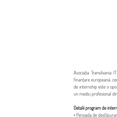
Asociația Transilvania IT
finanțare europeană, cer
de internship este o opor
un mediu profesional din
Detalii program de inter
• Perioada de desfășurar