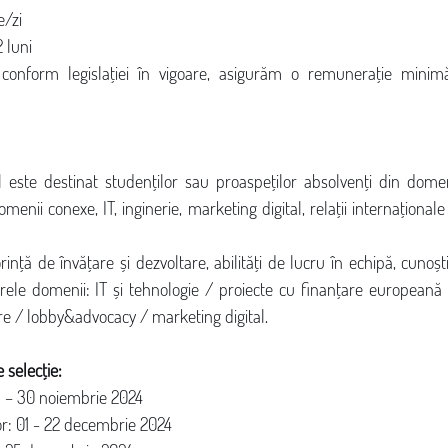
e/zi
2 luni
 conform legislației în vigoare, asigurăm o remunerație minim
ul este destinat studenților sau proaspeților absolvenți din dome
ii conexe, IT, inginerie, marketing digital, relații internaționale 
nță de învățare și dezvoltare, abilități de lucru în echipă, cunoșt
le domenii: IT și tehnologie / proiecte cu finanțare europeană (
are / lobby&advocacy / marketing digital.
 selecție:
11 – 30 noiembrie 2024
or: 01 - 22 decembrie 2024