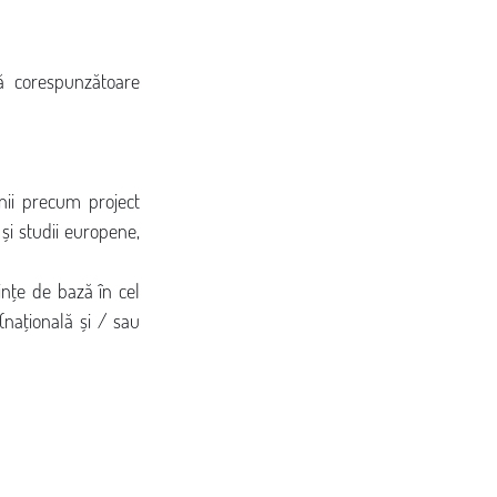
ă corespunzătoare 
nii precum project 
și studii europene, 
ințe de bază în cel 
națională și / sau 