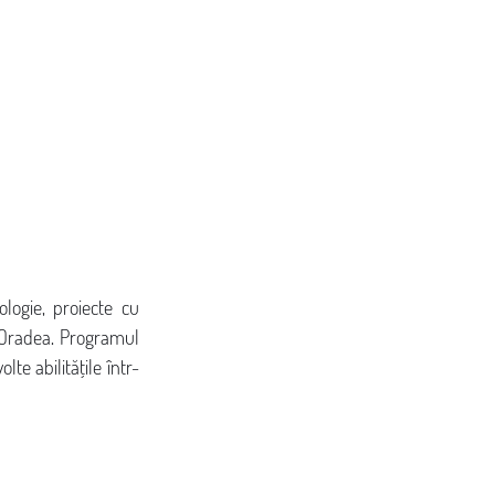
ologie, proiecte cu 
 Oradea. Programul 
te abilitățile într-