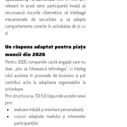
relevant în acest sens: participanții învață să 
recunoască riscurile cibernetice, să înțeleagă 
mecanismele de securitate și să adopte 
comportamente corecte în activitatea de zi cu 
zi.
Un răspuns adaptat pentru piața 
muncii din 2026
Pentru 2026, companiile caută angajați care nu 
doar „știu să folosească tehnologia”, ci înțeleg 
rolul acesteia în procesele de business și pot 
contribui activ la adaptarea organizațiilor la 
schimbare.
Prin structura sa, TDI 5.0 răspunde acestei nevoi 
prin:
evaluare inițială și orientare personalizată;
cursuri adaptate nivelului și intereselor 
participanților;