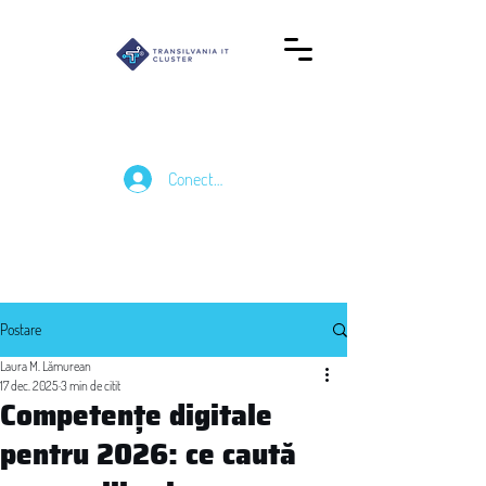
Conectează-te
Postare
Laura M. Lămurean
17 dec. 2025
3 min de citit
Competențe digitale
pentru 2026: ce caută