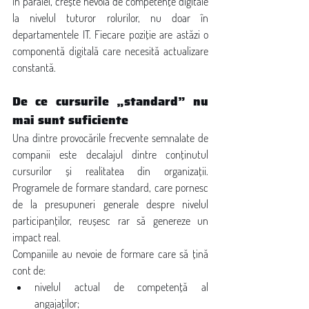
În paralel, crește nevoia de competențe digitale 
la nivelul tuturor rolurilor, nu doar în 
departamentele IT. Fiecare poziție are astăzi o 
componentă digitală care necesită actualizare 
constantă.
De ce cursurile „standard” nu 
mai sunt suficiente
Una dintre provocările frecvente semnalate de 
companii este decalajul dintre conținutul 
cursurilor și realitatea din organizații. 
Programele de formare standard, care pornesc 
de la presupuneri generale despre nivelul 
participanților, reușesc rar să genereze un 
impact real.
Companiile au nevoie de formare care să țină 
cont de:
nivelul actual de competență al 
angajaților;