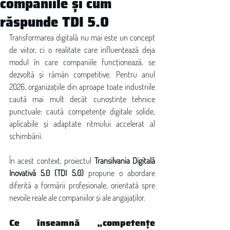
companiile și cum
răspunde TDI 5.0
Transformarea digitală nu mai este un concept 
de viitor, ci o realitate care influențează deja 
modul în care companiile funcționează, se 
dezvoltă și rămân competitive. Pentru anul 
2026, organizațiile din aproape toate industriile 
caută mai mult decât cunoștințe tehnice 
punctuale: caută competențe digitale solide, 
aplicabile și adaptate ritmului accelerat al 
schimbării.
În acest context, proiectul 
Transilvania Digitală 
Inovativă 5.0 (TDI 5.0)
 propune o abordare 
diferită a formării profesionale, orientată spre 
nevoile reale ale companiilor și ale angajaților.
Ce înseamnă „competențe 