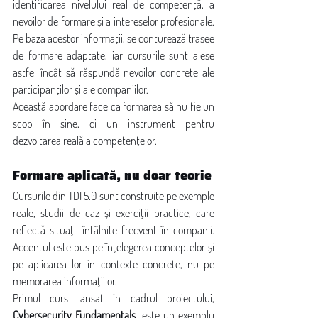
identificarea nivelului real de competență, a 
nevoilor de formare și a intereselor profesionale. 
Pe baza acestor informații, se conturează trasee 
de formare adaptate, iar cursurile sunt alese 
astfel încât să răspundă nevoilor concrete ale 
participanților și ale companiilor.
Această abordare face ca formarea să nu fie un 
scop în sine, ci un instrument pentru 
dezvoltarea reală a competențelor.
Formare aplicată, nu doar teorie
Cursurile din TDI 5.0 sunt construite pe exemple 
reale, studii de caz și exerciții practice, care 
reflectă situații întâlnite frecvent în companii. 
Accentul este pus pe înțelegerea conceptelor și 
pe aplicarea lor în contexte concrete, nu pe 
memorarea informațiilor.
Primul curs lansat în cadrul proiectului, 
Cybersecurity Fundamentals
, este un exemplu 