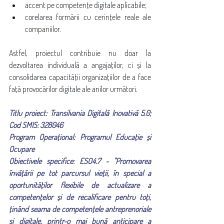
accent pe competențe digitale aplicabile;
corelarea formării cu cerințele reale ale 
companiilor.
Astfel, proiectul contribuie nu doar la 
dezvoltarea individuală a angajaților, ci și la 
consolidarea capacității organizațiilor de a face 
față provocărilor digitale ale anilor următori.
Titlu proiect: Transilvania Digitală Inovativă 5.0; 
Cod SMIS: 328046
Program Operațional: Programul Educație și 
Ocupare
Obiectivele specifice: ESO4.7 - "Promovarea 
învățării pe tot parcursul vieții, în special a 
oportunităților flexibile de actualizare a 
competențelor și de recalificare pentru toți, 
ținând seama de competențele antreprenoriale 
și digitale, printr-o mai bună anticipare a 