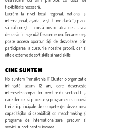
desfășoară conform planului, cu doza de 
flexibilitate necesară.
Lucrăm la nivel local, regional, național și 
internațional, așadar, vești bune dacă îți place 
să călătorești - există posibilitatea de a avea 
deplasări în agendă! De asemenea, fiecare coleg 
poate accesa oportunități de dezvoltare prin 
participarea la cursurile noastre proprii, dar și 
altele externe de soft skills și hard skills.
CINE SUNTEM
Noi suntem Transilvania IT Cluster, o organizație 
înființată acum 12 ani, care deservește 
interesele companiilor membre din sectorul IT și 
care derulează proiecte și programe ce acoperă 
trei arii principale de competențe: dezvoltarea 
capacităților și capabilităților, matchmaking și 
programe de internaționalizare, precum și 
servicii suport pentru inovare.