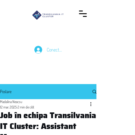
Conectează-te
Postare
Madalina Neacsu
12 mar. 2025
2 min de citit
Job în echipa Transilvania
IT Cluster: Assistant