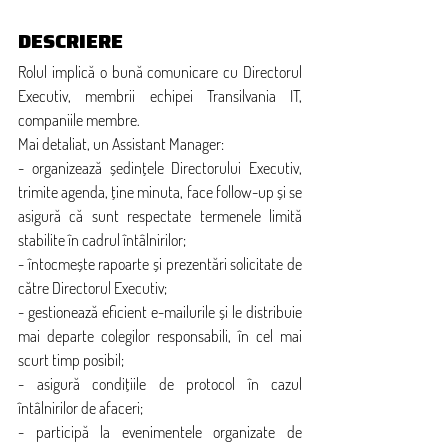
DESCRIERE  
Rolul implică o bună comunicare cu Directorul 
Executiv, membrii echipei Transilvania IT, 
companiile membre. 
Mai detaliat, un Assistant Manager:
- organizează ședințele Directorului Executiv, 
trimite agenda, ține minuta, face follow-up și se 
asigură că sunt respectate termenele limită 
stabilite în cadrul întâlnirilor;
- întocmește rapoarte și prezentări solicitate de 
către Directorul Executiv;
- gestionează eficient e-mailurile și le distribuie 
mai departe colegilor responsabili, în cel mai 
scurt timp posibil;
- asigură condițiile de protocol în cazul 
întâlnirilor de afaceri;
- participă la evenimentele organizate de 