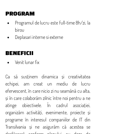
PROGRAM  
Programul de lucru este full-time 8h/zi, la 
birou
Deplasari interne si externe
BENEFICII
Venit lunar fix
Ca să susținem dinamica și creativitatea 
echipei, am creat un mediu de lucru 
efervescent, în care nicio zi nu seamănă cu alta, 
și în care colaborăm zilnic între noi pentru a ne 
atinge obiectivele. În cadrul asociației, 
organizăm activități, evenimente, proiecte și 
programe în interesul companiilor de IT din 
Transilvania și ne asigurăm că acestea se 