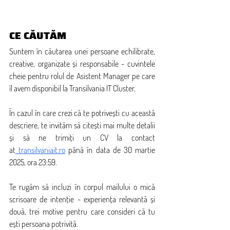
CE CĂUTĂM
Suntem în căutarea unei persoane echilibrate, 
creative, organizate și responsabile - cuvintele 
cheie pentru rolul de Asistent Manager pe care 
îl avem disponibil la Transilvania IT Cluster.
În cazul în care crezi că te potrivești cu această 
descriere, te invităm să citești mai multe detalii 
și să ne trimiți un CV la contact 
at
transilvaniait.ro
 până în data de 30 martie 
2025, ora 23:59. 
Te rugăm să incluzi în corpul mailului o mică 
scrisoare de intenție - experiența relevantă și 
două, trei motive pentru care consideri că tu 
ești persoana potrivită.