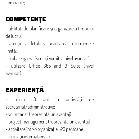
companie;
COMPETENȚE
- abilități de planificare și organizare a timpului 
de lucru;
- atenție la detalii și încadrarea în termenele 
limită;
- limba engleză (scris și vorbit la nivel avansat);
- utilizare Office 365 and G Suite (nivel 
avansat);
EXPERIENȚĂ
- minim 3 ani în activități de 
secretariat/administrative;
- voluntariat (reprezintă un avantaj);
- project management (reprezintă un avantaj)
- activitate într-o organizație >20 persoane
- în relații internaționale