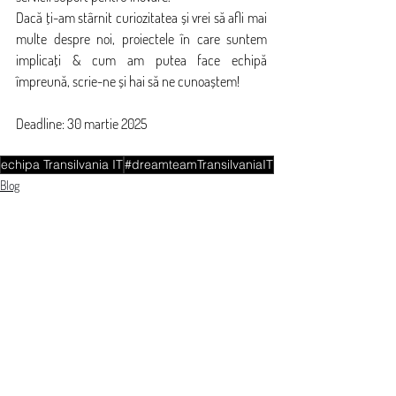
Dacă ți-am stârnit curiozitatea și vrei să afli mai 
multe despre noi, proiectele în care suntem 
implicați & cum am putea face echipă 
împreună, scrie-ne și hai să ne cunoaștem! 
Deadline: 30 martie 2025
echipa Transilvania IT
#dreamteamTransilvaniaIT
Blog
Postări recente
Afișează-le pe toate