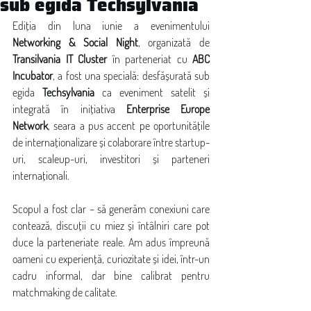
sub egida Techsylvania
Ediția din luna iunie a evenimentului 
Networking & Social Night
, organizată de 
Transilvania IT Cluster
 în parteneriat cu 
ABC 
Incubator
, a fost una specială: desfășurată sub 
egida 
Techsylvania
 ca eveniment satelit și 
integrată în inițiativa 
Enterprise Europe 
Network
, seara a pus accent pe oportunitățile 
de internaționalizare și colaborare între startup-
uri, scaleup-uri, investitori și parteneri 
internaționali.
Scopul a fost clar – să generăm conexiuni care 
contează, discuții cu miez și întâlniri care pot 
duce la parteneriate reale. Am adus împreună 
oameni cu experiență, curiozitate și idei, într-un 
cadru informal, dar bine calibrat pentru 
matchmaking de calitate.