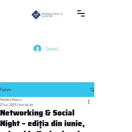
Conectează-te
Postare
Madalina Neacsu
27 iun. 2025
3 min de citit
Networking & Social
Night – ediția din iunie,