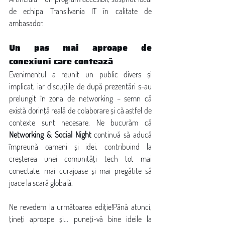
de echipa Transilvania IT în calitate de 
ambasador.
Un pas mai aproape de 
conexiuni care contează
Evenimentul a reunit un public divers și 
implicat, iar discuțiile de după prezentări s-au 
prelungit în zona de networking – semn că 
există dorință reală de colaborare și că astfel de 
contexte sunt necesare. Ne bucurăm că 
Networking & Social Night
 continuă să aducă 
împreună oameni și idei, contribuind la 
creșterea unei comunități tech tot mai 
conectate, mai curajoase și mai pregătite să 
joace la scară globală.
Ne revedem la următoarea ediție!Până atunci, 
țineți aproape și... puneți-vă bine ideile la 