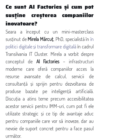
Ce sunt AI Factories și cum pot 
susține creșterea companiilor 
inovatoare?
Seara a început cu un mini-masterclass 
susținut de 
Mirela Mărcuț
, PhD, specialistă în 
în 
politici digitale și transformare digitală
 în cadrul 
Transilvania IT Cluster. Mirela a vorbit despre 
conceptul de 
AI Factories
 – infrastructuri 
moderne care oferă companiilor acces la 
resurse avansate de calcul, servicii de 
consultanță și sprijin pentru dezvoltarea de 
produse bazate pe inteligență artificială. 
Discuția a atins teme precum accesibilitatea 
acestor servicii pentru IMM-uri, cum pot fi ele 
utilizate strategic și ce tip de avantaje aduc 
pentru companiile care vor să inoveze, dar au 
nevoie de suport concret pentru a face pasul 
următor.