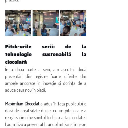
Pitch-urile serii: de la 
tehnologie sustenabilă la 
ciocolată
În a doua parte a serii, am ascultat două 
prezentări din registre foarte diferite, dar 
ambele ancorate în inovație și dorința de a 
aduce ceva nou în piață.
Maximilian Chocolat
 a adus în fața publicului o 
doză de creativitate dulce, cu un pitch care a 
reușit să îmbine spiritul tech cu arta ciocolatei. 
Laura Hizo a prezentat brandul artizanal într-un 