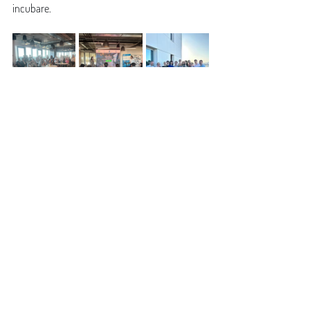
incubare.
Transilvania IT Cluster
evenimente
cluster
Networking & Social Night
ABC Incubator
Blog
Postări recente
Afișează-le pe toate