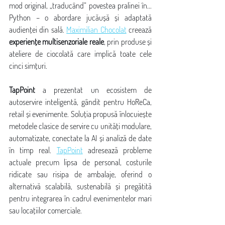
mod original, „traducând” povestea pralinei în... 
Python – o abordare jucăușă și adaptată 
audienței din sală. 
Maximilian Chocolat
 creează 
experiențe multisenzoriale reale
, prin produse și 
ateliere de ciocolată care implică toate cele 
cinci simțuri.
TapPoint
 a prezentat un ecosistem de 
autoservire inteligentă, gândit pentru HoReCa, 
retail și evenimente. Soluția propusă înlocuiește 
metodele clasice de servire cu unități modulare, 
automatizate, conectate la AI și analiză de date 
în timp real. 
TapPoint
 adresează probleme 
actuale precum lipsa de personal, costurile 
ridicate sau risipa de ambalaje, oferind o 
alternativă scalabilă, sustenabilă și pregătită 
pentru integrarea în cadrul evenimentelor mari 
sau locațiilor comerciale.