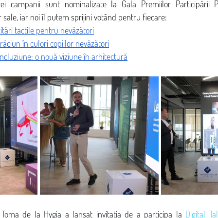
ei campanii sunt nominalizate la Gala Premiilor Participării Pu
sale, iar noi îl putem sprijini votând pentru fiecare:
citări tactile pentru nevăzători
ciun în culori copiilor nevăzători
 incluziune: o nouă viziune în arhitectură
Toma de la Hygia a lansat invitația de a participa la 
Digital Ta