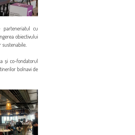
 parteneriatul cu 
gerea obiectivului 
r sustenabile.
ca și co-fondatorul 
inerilor bolnavi de 