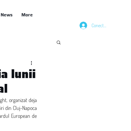
News
More
Conectează-te
a lunii
al
ht, organizat deja 
pentru al doilea an de Transilvania IT Cluster la ABC Incubator - una dintre cele două clădiri din Cluj-Napoca 
dardul European de 