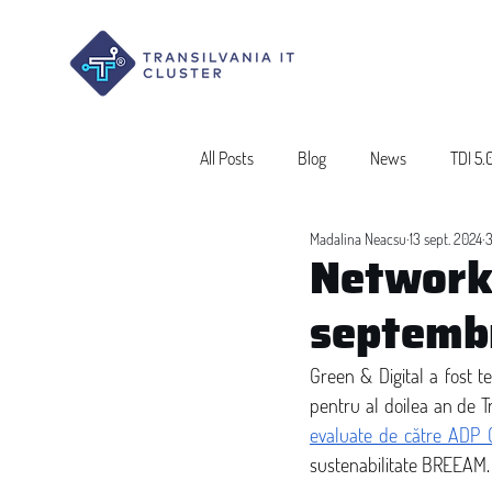
All Posts
Blog
News
TDI 5.
Madalina Neacsu
13 sept. 2024
3
Networki
septembr
Green & Digital a fost t
evaluate de către ADP 
sustenabilitate BREEAM.