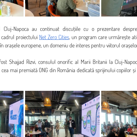
ei Cluj-Napoca au continuat discuțiile cu o prezentare despre
n cadrul proiectului 
Net Zero Cities
, un program care urmărește atin
 în orașele europene, un domeniu de interes pentru viitorul orașelo
fost Shajjad Rizvi, consulul onorific al Marii Britanii la Cluj-Napo
e, cea mai premiată ONG din România dedicată sprijinului copiilor și t