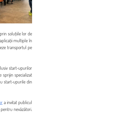
rin soluțiile lor de 
icații multiple în 
eze transportul pe 
usiv start-upurilor 
sprijin specializat 
u start-upurile din 
or
 a invitat publicul 
pentru nevăzători. 