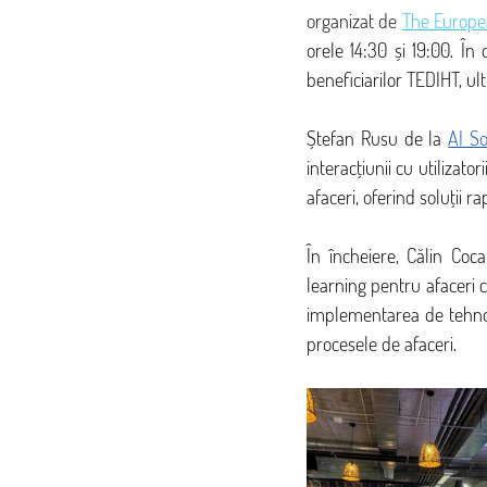
organizat de 
The Europea
orele 14:30 și 19:00. În 
beneficiarilor TEDIHT, u
Ștefan Rusu de la 
AI So
interacțiunii cu utilizato
afaceri, oferind soluții r
În încheiere, Călin Coc
learning pentru afaceri ca
implementarea de tehnolo
procesele de afaceri.