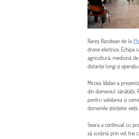
Rareș Racotean de la 
Ph
drone electrice. Echipa 
agricultură, medicină de
distanțe lungi și operațiu
Mircea Vădan a prezenta
din domeniul sănătății. P
pentru validarea și comer
domeniile științelor vieții.
Seara a continuat cu pre
să susțină prin vot trei