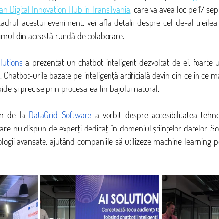
n Digital Innovation Hub in Transilvania
, care va avea loc pe 17 sep
cadrul acestui eveniment, vei afla detalii despre cel de-al treilea
ltimul din această rundă de colaborare.
lutions
 a prezentat un chatbot inteligent dezvoltat de ei, foarte uti
rii. Chatbot-urile bazate pe inteligență artificială devin din ce în ce 
apide și precise prin procesarea limbajului natural.
an de la 
DataGrid Software
 a vorbit despre accesibilitatea tehn
re nu dispun de experți dedicați în domeniul științelor datelor. Soluț
gii avansate, ajutând companiile să utilizeze machine learning pe