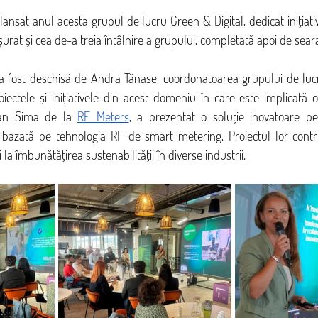
 lansat anul acesta grupul de lucru Green & Digital, dedicat inițiativ
sfășurat și cea de-a treia întâlnire a grupului, completată apoi de sea
a fost deschisă de Andra Tănase, coordonatoarea grupului de lucr
iectele și inițiativele din acest domeniu în care este implicată or
van Sima de la 
RF Meters
, a prezentat o soluție inovatoare pen
bazată pe tehnologia RF de smart metering. Proiectul lor contri
la îmbunătățirea sustenabilității în diverse industrii.