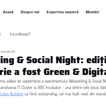
Acasă
Despre noi
Expertiza noastră
Membri
0
FutureReadyIT
 min de citit
ng & Social Night: ediți
ie a fost Green & Digit
ema ediției de septembrie a evenimentului Networking & Social Nig
Green Building
 ca fiind outstanding, cel mai înalt nivel din stan