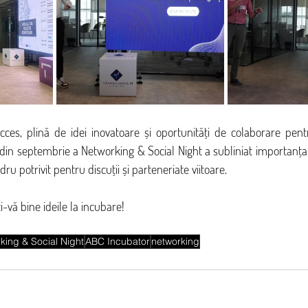
es, plină de idei inovatoare și oportunități de colaborare pentru
din septembrie a Networking & Social Night a subliniat importanța su
adru potrivit pentru discuții și parteneriate viitoare.
i-vă bine ideile la incubare!
king & Social Night
ABC Incubator
networking