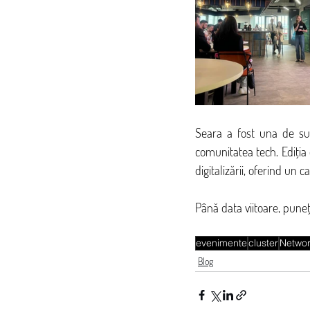
Seara a fost una de succ
comunitatea tech. Ediția 
digitalizării, oferind un c
Până data viitoare, puneț
evenimente
cluster
Networ
Blog