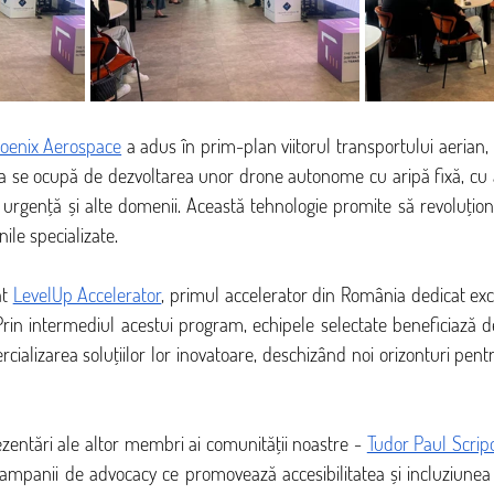
oenix Aerospace
 a adus în prim-plan viitorul transportului aerian, p
sa se ocupă de dezvoltarea unor drone autonome cu aripă fixă, cu apl
 urgență și alte domenii. Această tehnologie promite să revoluțion
nile specializate.
t 
LevelUp Accelerator
, primul accelerator din România dedicat excl
rin intermediul acestui program, echipele selectate beneficiază de 
cializarea soluțiilor lor inovatoare, deschizând noi orizonturi pentr
zentări ale altor membri ai comunității noastre - 
Tudor Paul Scrip
 campanii de advocacy ce promovează accesibilitatea și incluziunea 