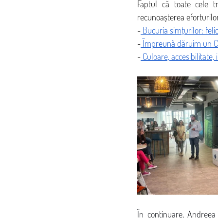
Faptul că toate cele tr
recunoașterea eforturilor 
-
 Bucuria simțurilor: feli
-
 Împreună dăruim un Cră
-
 Culoare, accesibilitate,
În continuare, Andreea 