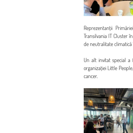
Reprezentanții Primări
Transilvania IT Cluster î
de neutralitate climatică
Un alt invitat special a 
organizației Little Peopl
cancer. 