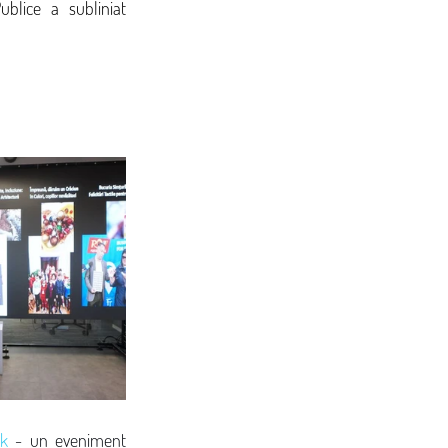
blice a subliniat 
lk
 - un eveniment 