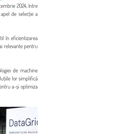
tembrie 2024, între 
 apel de selecție a 
l în eficientizarea 
mai relevante pentru 
ologiei de machine 
iile lor simplifică 
ntru a-și optimiza 