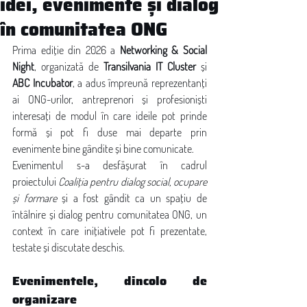
idei, evenimente și dialog
în comunitatea ONG
Prima ediție din 2026 a 
Networking & Social 
Night
, organizată de 
Transilvania IT Cluster
 și 
ABC Incubator
, a adus împreună reprezentanți 
ai ONG-urilor, antreprenori și profesioniști 
interesați de modul în care ideile pot prinde 
formă și pot fi duse mai departe prin 
evenimente bine gândite și bine comunicate.
Evenimentul s-a desfășurat în cadrul 
proiectului 
Coaliția pentru dialog social, ocupare 
și formare
 și a fost gândit ca un spațiu de 
întâlnire și dialog pentru comunitatea ONG, un 
context în care inițiativele pot fi prezentate, 
testate și discutate deschis.
Evenimentele, dincolo de 
organizare