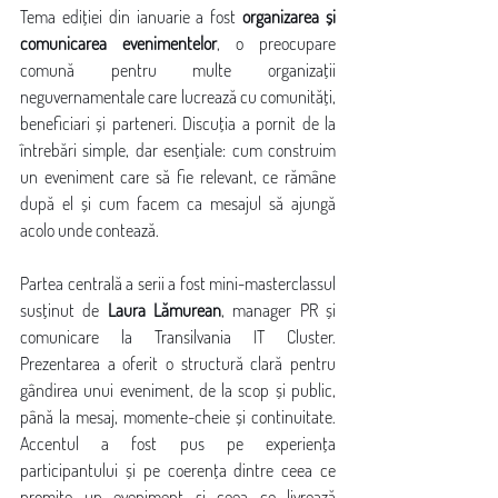
Tema ediției din ianuarie a fost 
organizarea și 
comunicarea evenimentelor
, o preocupare 
comună pentru multe organizații 
neguvernamentale care lucrează cu comunități, 
beneficiari și parteneri. Discuția a pornit de la 
întrebări simple, dar esențiale: cum construim 
un eveniment care să fie relevant, ce rămâne 
după el și cum facem ca mesajul să ajungă 
acolo unde contează.
Partea centrală a serii a fost mini-masterclassul 
susținut de 
Laura Lămurean
, manager PR și 
comunicare la Transilvania IT Cluster. 
Prezentarea a oferit o structură clară pentru 
gândirea unui eveniment, de la scop și public, 
până la mesaj, momente-cheie și continuitate. 
Accentul a fost pus pe experiența 
participantului și pe coerența dintre ceea ce 
promite un eveniment și ceea ce livrează 