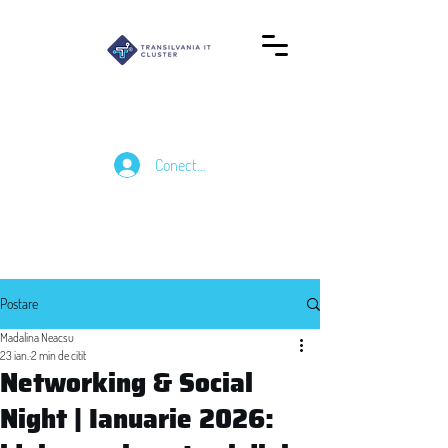
Conectează-te
Postare
Madalina Neacsu
23 ian.
2 min de citit
Networking & Social
Night | Ianuarie 2026: