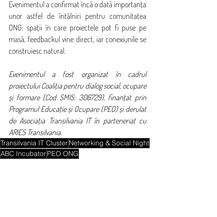
Evenimentul a confirmat încă o dată importanța 
unor astfel de întâlniri pentru comunitatea 
ONG: spații în care proiectele pot fi puse pe 
masă, feedbackul vine direct, iar conexiunile se 
construiesc natural.
Evenimentul a fost organizat în cadrul 
proiectului Coaliția pentru dialog social, ocupare 
și formare (Cod SMIS: 306729), finanțat prin 
Programul Educație și Ocupare (PEO) și derulat 
de Asociația Transilvania IT în parteneriat cu 
ARIES Transilvania.
Transilvania IT Cluster
Networking & Social Night
ABC Incubator
PEO ONG
Blog
News