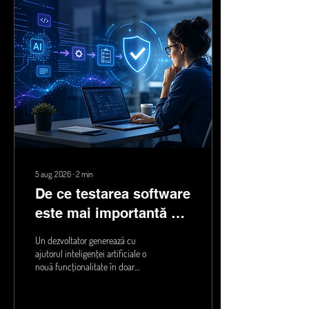
misterios în care ajung datele
noastre. Este, de fapt, o rețea de
centre de date și servicii care
permit aplicațiilor să funcționeze
rapid, sigur...
5 aug. 2026
∙
2
min
De ce testarea software
este mai importantă ca
oricând în era AI
Un dezvoltator generează cu
ajutorul inteligenței artificiale o
nouă funcționalitate în doar
câteva minute. Codul arată bine,
aplicația pornește, iar la prima
vedere totul pare să funcționeze