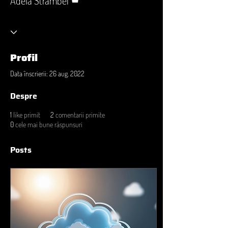
Adela Strâmbei
Profil
Data înscrierii: 26 aug. 2022
Despre
1
like primit
2
comentarii primite
0
cele mai bune răspunsuri
Posts