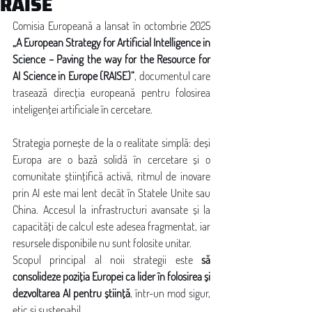
RAISE
Comisia Europeană a lansat în octombrie 2025 
„A European Strategy for Artificial Intelligence in 
Science – Paving the way for the Resource for 
AI Science in Europe (RAISE)”
, documentul care 
trasează direcția europeană pentru folosirea 
inteligenței artificiale în cercetare.
Strategia pornește de la o realitate simplă: deși 
Europa are o bază solidă în cercetare și o 
comunitate științifică activă, ritmul de inovare 
prin AI este mai lent decât în Statele Unite sau 
China. Accesul la infrastructuri avansate și la 
capacități de calcul este adesea fragmentat, iar 
resursele disponibile nu sunt folosite unitar.
Scopul principal al noii strategii este 
să 
consolideze poziția Europei ca lider în folosirea și 
dezvoltarea AI pentru știință
, într-un mod sigur, 
etic și sustenabil.