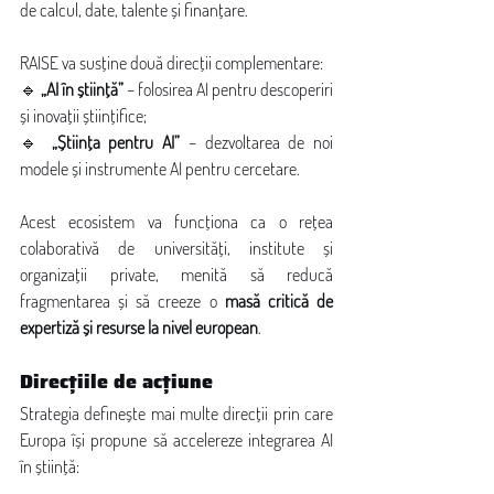
de calcul, date, talente și finanțare.
RAISE va susține două direcții complementare:
🔹 
„AI în știință”
 – folosirea AI pentru descoperiri 
și inovații științifice;
🔹 
„Știința pentru AI”
 – dezvoltarea de noi 
modele și instrumente AI pentru cercetare.
Acest ecosistem va funcționa ca o rețea 
colaborativă de universități, institute și 
organizații private, menită să reducă 
fragmentarea și să creeze o 
masă critică de 
expertiză și resurse la nivel european
.
Direcțiile de acțiune
Strategia definește mai multe direcții prin care 
Europa își propune să accelereze integrarea AI 
în știință:
 Excelență și formarea de talente