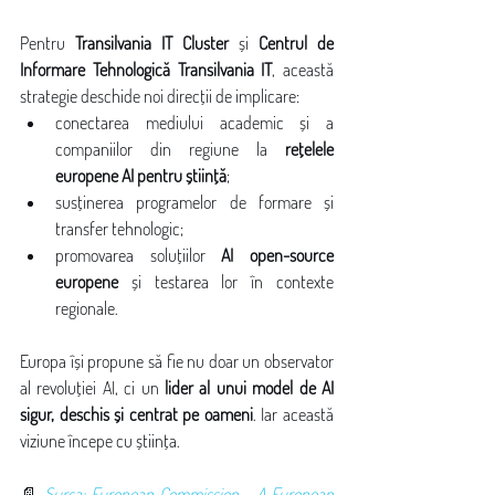
Pentru 
Transilvania IT Cluster
 și 
Centrul de 
Informare Tehnologică Transilvania IT
, această 
strategie deschide noi direcții de implicare:
conectarea mediului academic și a 
companiilor din regiune la 
rețelele 
europene AI pentru știință
;
susținerea programelor de formare și 
transfer tehnologic;
promovarea soluțiilor 
AI open-source 
europene
 și testarea lor în contexte 
regionale.
Europa își propune să fie nu doar un observator 
al revoluției AI, ci un 
lider al unui model de AI 
sigur, deschis și centrat pe oameni
. Iar această 
viziune începe cu știința.
📄 
Sursa: European Commission – A European 