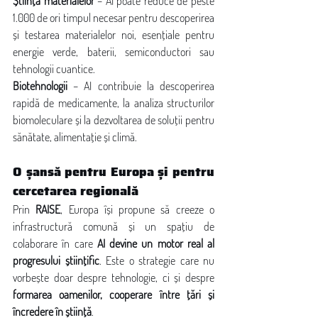
Știința materialelor
 – AI poate reduce de peste 
1.000 de ori timpul necesar pentru descoperirea 
și testarea materialelor noi, esențiale pentru 
energie verde, baterii, semiconductori sau 
tehnologii cuantice.
Biotehnologii
 – AI contribuie la descoperirea 
rapidă de medicamente, la analiza structurilor 
biomoleculare și la dezvoltarea de soluții pentru 
sănătate, alimentație și climă.
O șansă pentru Europa și pentru 
cercetarea regională
Prin 
RAISE
, Europa își propune să creeze o 
infrastructură comună și un spațiu de 
colaborare în care 
AI devine un motor real al 
progresului științific
. Este o strategie care nu 
vorbește doar despre tehnologie, ci și despre 
formarea oamenilor, cooperare între țări și 
încredere în știință
.