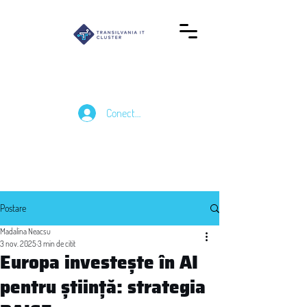
Conectează-te
Postare
Madalina Neacsu
3 nov. 2025
3 min de citit
Europa investește în AI
pentru știință: strategia