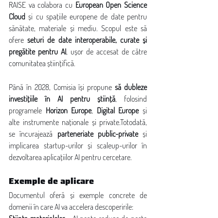
RAISE va colabora cu 
European Open Science 
Cloud
 și cu spațiile europene de date pentru 
sănătate, materiale și mediu. Scopul este să 
ofere 
seturi de date interoperabile, curate și 
pregătite pentru AI
, ușor de accesat de către 
comunitatea științifică.
 Finanțare și colaborare
Până în 2028, Comisia își propune 
să dubleze 
investițiile în AI pentru știință
, folosind 
programele 
Horizon Europe
, 
Digital Europe
 și 
alte instrumente naționale și private.Totodată, 
se încurajează 
parteneriate public-private
 și 
implicarea startup-urilor și scaleup-urilor în 
dezvoltarea aplicațiilor AI pentru cercetare.
Exemple de aplicare
Documentul oferă și exemple concrete de 
domenii în care AI va accelera descoperirile: