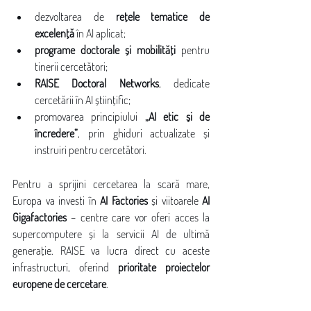
dezvoltarea de 
rețele tematice de 
excelență
 în AI aplicat;
programe doctorale și mobilități
 pentru 
tinerii cercetători;
RAISE Doctoral Networks
, dedicate 
cercetării în AI științific;
promovarea principiului 
„AI etic și de 
încredere”
, prin ghiduri actualizate și 
instruiri pentru cercetători.
 Infrastructură computațională
Pentru a sprijini cercetarea la scară mare, 
Europa va investi în 
AI Factories
 și viitoarele 
AI 
Gigafactories
 – centre care vor oferi acces la 
supercomputere și la servicii AI de ultimă 
generație. RAISE va lucra direct cu aceste 
infrastructuri, oferind 
prioritate proiectelor 
europene de cercetare
.
 Ecosistem de date