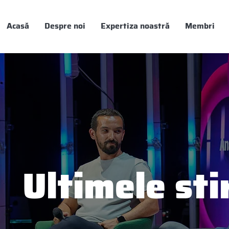
Acasă
Despre noi
Expertiza noastră
Membri
Ultimele sti