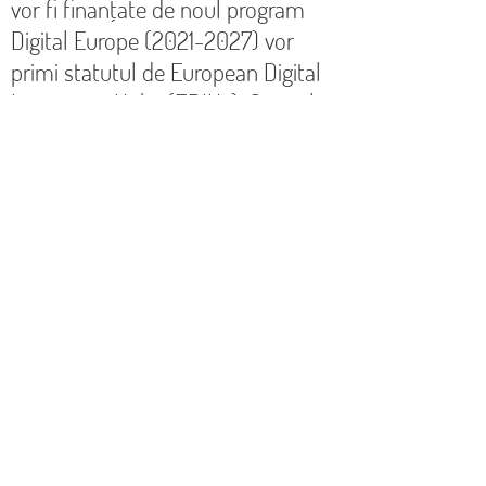
vor fi finanțate de noul program
Digital Europe
(2021-2027)
vor
primi statutul de European Digital
Innovation Hubs (EDIHs). Centrele
de inovare digitală vor juca un rol
cheie în Cadrul financiar multianual
european pentru
2021-2027
(Horizon Europe
2021-2027)
, fiind
pilonul central pentru
implementarea programului
Europa Digitală.
Acestea vor ajuta la asigurarea unei
utilizări largi și accesibilitatea la
tehnologii digitale avansate în
economie și societate de către