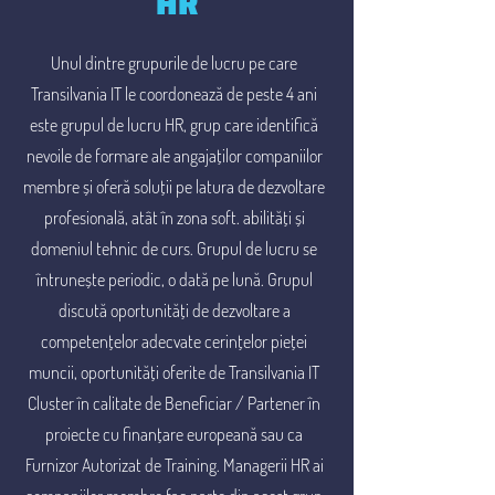
HR
Unul dintre grupurile de lucru pe care
Transilvania IT le coordonează de peste 4 ani
este grupul de lucru HR, grup care identifică
nevoile de formare ale angajaților companiilor
membre și oferă soluții pe latura de dezvoltare
profesională, atât în ​​zona soft. abilități și
domeniul tehnic de curs. Grupul de lucru se
întrunește periodic, o dată pe lună. Grupul
discută oportunități de dezvoltare a
competențelor adecvate cerințelor pieței
muncii, oportunități oferite de Transilvania IT
Cluster în calitate de Beneficiar / Partener în
proiecte cu finanțare europeană sau ca
Furnizor Autorizat de Training. Managerii HR ai