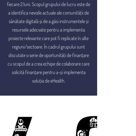
fiecare 2 luni. Scopul grupului de lucru este de
a identifica nevoile actuale ale comunității de
sănătate digitală și de a găsi instrumentele și
resursele adecvate pentru a implementa
proiecte relevante care pot fi replicate în alte
regiuni/sectoare. În cadrul grupului sunt
discutate o serie de oportunități de finanțare
cu scopul de a crea echipe de colaborare care
solicită finanțare pentru a-și implementa
soluția de eHealth.