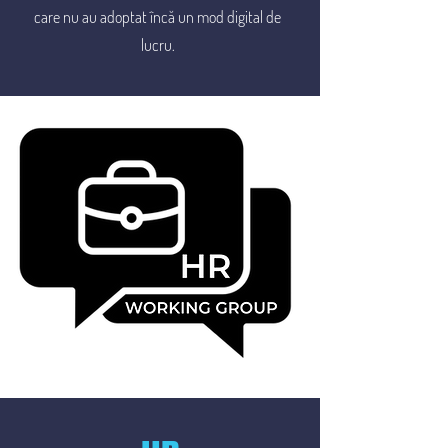
care nu au adoptat încă un mod digital de
lucru.