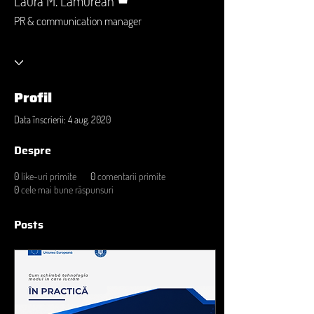
Laura M. Lămurean
PR & communication manager
Profil
Data înscrierii: 4 aug. 2020
Despre
0
like-uri primite
0
comentarii primite
0
cele mai bune răspunsuri
Posts