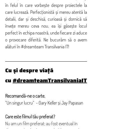
în felul în care vorbește despre proiectele la 
care lucrează. Perfecționistă și mereu atentă la 
detalii, dar și deschisă, curioasă și dornică să 
învețe mereu ceva nou, ea își găsește locul 
perfect în echipa noastră, unde fiecare zi aduce 
o provocare diferită. Ne bucurăm să o avem 
alături în 
#dreamteam
 Transilvania IT!
Cu și despre viață 
cu
#dreamteamTransilvaniaIT
Recomandă-ne o carte.
”Un singur lucru”  - Gary Keller și Jay Papasan
Care este filmul tău preferat?
Nu am un film preferat; au fost eventual în 