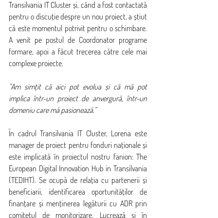
Transilvania IT Cluster și, când a fost contactată 
pentru o discuție despre un nou proiect, a știut 
că este momentul potrivit pentru o schimbare. 
A venit pe postul de Coordonator programe 
formare, apoi a făcut trecerea către cele mai 
complexe proiecte.
”Am simțit că aici pot evolua și că mă pot 
implica într-un proiect de anvergură, într-un 
domeniu care mă pasionează.”
În cadrul Transilvania IT Cluster, Lorena este 
manager de proiect pentru fonduri naționale și 
este implicată în proiectul nostru fanion: The 
European Digital Innovation Hub in Transilvania 
(TEDIHT). Se ocupă de relația cu partenerii și 
beneficiarii, identificarea oportunităților de 
finanțare și menținerea legăturii cu ADR prin 
comitetul de monitorizare. Lucrează și în 