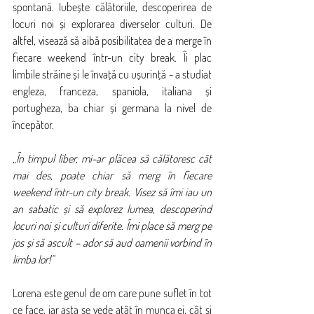
spontană. Iubește călătoriile, descoperirea de 
locuri noi și explorarea diverselor culturi. De 
altfel, visează să aibă posibilitatea de a merge în 
fiecare weekend într-un city break. Îi plac 
limbile străine și le învață cu ușurință - a studiat 
engleza, franceza, spaniola, italiana și 
portugheza, ba chiar și germana la nivel de 
începător.
„În timpul liber, mi-ar plăcea să călătoresc cât 
mai des, poate chiar să merg în fiecare 
weekend într-un city break. Visez să îmi iau un 
an sabatic și să explorez lumea, descoperind 
locuri noi și culturi diferite. Îmi place să merg pe 
jos și să ascult – ador să aud oamenii vorbind în 
limba lor!”
Lorena este genul de om care pune suflet în tot 
ce face, iar asta se vede atât în munca ei, cât și 