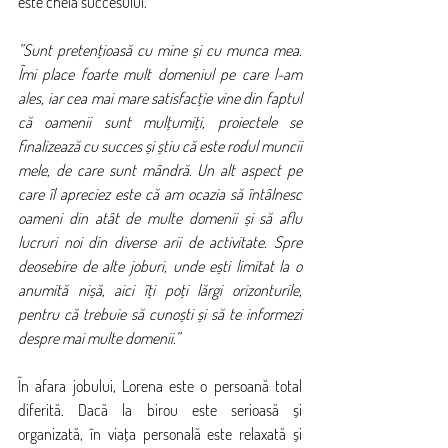
este cheia succesului.
”Sunt pretențioasă cu mine și cu munca mea. 
Îmi place foarte mult domeniul pe care l-am 
ales, iar cea mai mare satisfacție vine din faptul 
că oamenii sunt mulțumiți, proiectele se 
finalizează cu succes și știu că este rodul muncii 
mele, de care sunt mândră. Un alt aspect pe 
care îl apreciez este că am ocazia să întâlnesc 
oameni din atât de multe domenii și să aflu 
lucruri noi din diverse arii de activitate. Spre 
deosebire de alte joburi, unde ești limitat la o 
anumită nișă, aici îți poți lărgi orizonturile, 
pentru că trebuie să cunoști și să te informezi 
despre mai multe domenii.”
În afara jobului, Lorena este o persoană total 
diferită. Dacă la birou este serioasă și 
organizată, în viața personală este relaxată și 