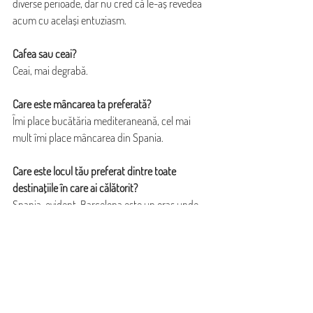
diverse perioade, dar nu cred că le-aș revedea 
acum cu același entuziasm. 
Cafea sau ceai?
Ceai, mai degrabă.
Care este mâncarea ta preferată?
Îmi place bucătăria mediteraneană, cel mai 
mult îmi place mâncarea din Spania.
Care este locul tău preferat dintre toate 
destinațiile în care ai călătorit?
Spania, evident. Barcelona este un oraș unde 
m-aș vedea trăind, unde m-aș muta.
Dacă ai avea pe birou un buton magic care să-ți 
aducă tot ce vrei, ce ai cere?
L-aș folosi în funcție de context: de exemplu, să 
îl apăs și să mă relaxez instant! Ceva de genul: 