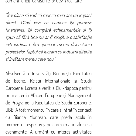
oameni fericiți că visurile lor devin realitate.
”Îmi place să văd că munca mea are un impact 
direct. Când vezi că oamenii își primesc 
finanțarea, își cumpără echipamentele și îți 
spun că fără tine nu ar fi reușit, e o satisfacție 
extraordinară. Am apreciat mereu diversitatea 
proiectelor, faptul că lucram cu industrii diferite 
și învățam mereu ceva nou.”
Absolventă a Universității București, Facultatea 
de Istorie, Relații Internaționale și Studii 
Europene, Lorena a venit la Cluj-Napoca pentru 
un master în Afaceri Europene și Management 
de Programe la Facultatea de Studii Europene, 
UBB. A fost momentul în care a intrat în contact 
cu Bianca Muntean, care preda acolo în 
momentul respectiv și pe care o mai întâlnise la 
evenimente. A urmărit cu interes activitatea 