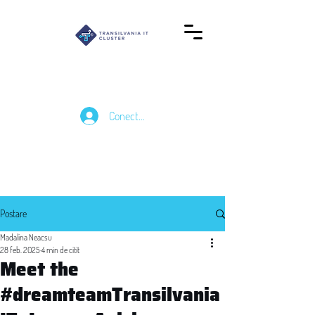
Conectează-te
Postare
Madalina Neacsu
28 feb. 2025
4 min de citit
Meet the
#dreamteamTransilvania