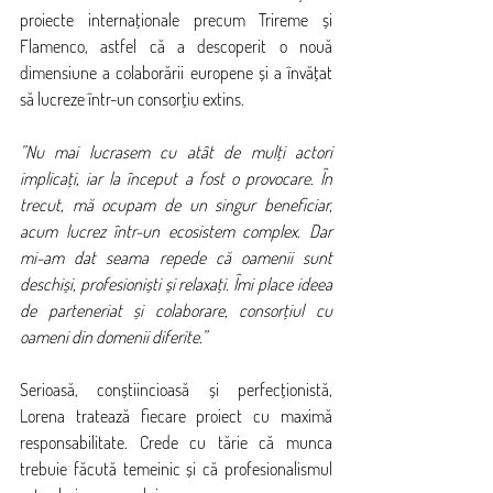
proiecte internaționale precum Trireme și 
Flamenco, astfel că a descoperit o nouă 
dimensiune a colaborării europene și a învățat 
să lucreze într-un consorțiu extins.
”Nu mai lucrasem cu atât de mulți actori 
implicați, iar la început a fost o provocare. În 
trecut, mă ocupam de un singur beneficiar, 
acum lucrez într-un ecosistem complex. Dar 
mi-am dat seama repede că oamenii sunt 
deschiși, profesioniști și relaxați. Îmi place ideea 
de parteneriat și colaborare, consorțiul cu 
oameni din domenii diferite.”
Serioasă, conștiincioasă și perfecționistă, 
Lorena tratează fiecare proiect cu maximă 
responsabilitate. Crede cu tărie că munca 
trebuie făcută temeinic și că profesionalismul 