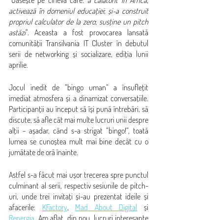
”Găsește pe cineva care: 
a călătorit în Africa
; 
activează în domeniul educației
; 
și-a construit 
propriul calculator de la zero
; 
susține un pitch 
astăzi
”. Aceasta a fost provocarea lansată 
comunității Transilvania IT Cluster în debutul 
serii de networking și socializare, ediția lunii 
aprilie.
Jocul inedit de ”bingo uman” a însuflețit 
imediat atmosfera și a dinamizat conversațiile. 
Participanții au început să își pună întrebări, să 
discute, să afle cât mai multe lucruri unii despre 
alții - așadar, când s-a strigat ”bingo!”, toată 
lumea se cunoștea mult mai bine decât cu o 
jumătate de oră înainte.
Astfel s-a făcut mai ușor trecerea spre punctul 
culminant al serii, respectiv sesiunile de pitch-
uri, unde trei invitați și-au prezentat ideile și 
afacerile: 
KFactory
, 
Mad About Digital
 și 
Renergia
. Am aflat, din nou, lucruri interesante 