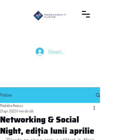
Conectează-te
Postare
Madalina Neacsu
21 apr. 2023
1 min de citit
Networking & Social
Night, ediția lunii aprilie