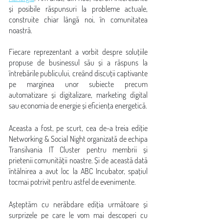
și posibile răspunsuri la probleme actuale, 
construite chiar lângă noi, în comunitatea 
noastră.
Fiecare reprezentant a vorbit despre soluțiile 
propuse de businessul său și a răspuns la 
întrebările publicului, creând discuții captivante 
pe marginea unor subiecte precum 
automatizare și digitalizare, marketing digital 
sau economia de energie și eficiența energetică.
Aceasta a fost, pe scurt, cea de-a treia ediție 
Networking & Social Night organizată de echipa 
Transilvania IT Cluster pentru membrii și 
prietenii comunității noastre. Și de această dată 
întâlnirea a avut loc la ABC Incubator, spațiul 
tocmai potrivit pentru astfel de evenimente.
Așteptăm cu nerăbdare ediția următoare și 
surprizele pe care le vom mai descoperi cu 