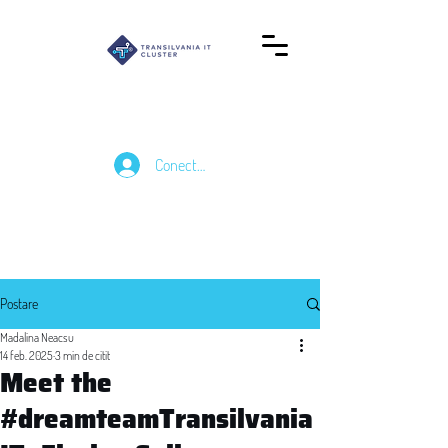
Conectează-te
Postare
Madalina Neacsu
14 feb. 2025
3 min de citit
Meet the
#dreamteamTransilvania