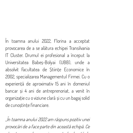
În toamna anului 2022, Florina a acceptat 
provocarea de a se alătura echipei Transilvania 
IT Cluster. Drumul ei profesional a început la 
Universitatea Babeș-Bolyai (UBB), unde a 
absolvit Facultatea de Științe Economice în 
2002, specializarea Managementul Firmei. Cu o 
experiență de aproximativ 15 ani în domeniul 
bancar și 4 ani de antreprenoriat, a venit în 
organizație cu o viziune clară și cu un bagaj solid 
de cunoștințe financiare.
„În toamna anului 2022 am răspuns pozitiv unei 
provocări de a face parte din această echipă. Ce 