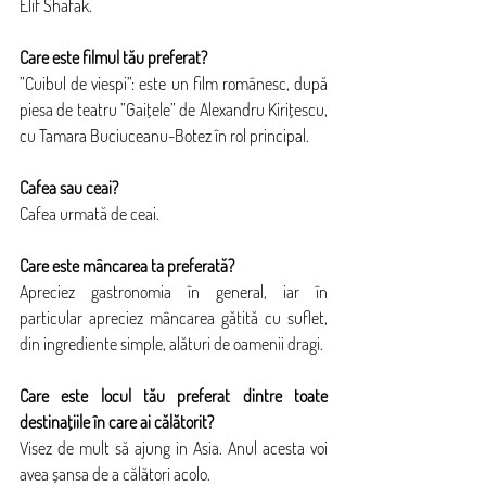
Elif Shafak.
Care este filmul tău preferat?
”Cuibul de viespi”: este un film românesc, după 
piesa de teatru ”Gaițele” de Alexandru Kirițescu, 
cu Tamara Buciuceanu-Botez în rol principal.
Cafea sau ceai?
Cafea urmată de ceai.
Care este mâncarea ta preferată?
Apreciez gastronomia în general, iar în 
particular apreciez mâncarea gătită cu suflet, 
din ingrediente simple, alături de oamenii dragi.
Care este locul tău preferat dintre toate 
destinațiile în care ai călătorit?
Visez de mult să ajung in Asia. Anul acesta voi 
avea șansa de a călători acolo.