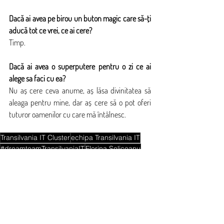
Dacă ai avea pe birou un buton magic care să-ți 
aducă tot ce vrei, ce ai cere?
Timp. 
Dacă ai avea o superputere pentru o zi ce ai 
alege sa faci cu ea?
Nu aș cere ceva anume, aș lăsa divinitatea să 
aleaga pentru mine, dar aș cere să o pot oferi 
tuturor oamenilor cu care mă întâlnesc.
Transilvania IT Cluster
echipa Transilvania IT
#dreamteamTransilvaniaIT
Florina Seliceanu
Blog