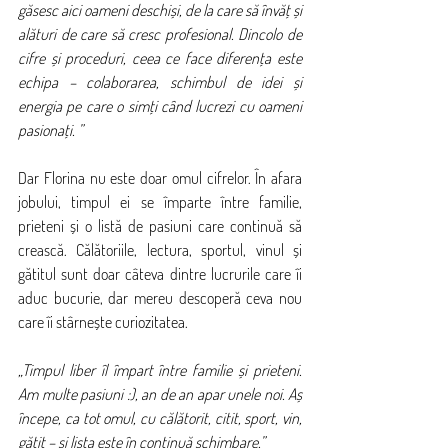
găsesc aici oameni deschiși, de la care să învăț și 
alături de care să cresc profesional. Dincolo de 
cifre și proceduri, ceea ce face diferența este 
echipa – colaborarea, schimbul de idei și 
energia pe care o simți când lucrezi cu oameni 
pasionați. ”
Dar Florina nu este doar omul cifrelor. În afara 
jobului, timpul ei se împarte între familie, 
prieteni și o listă de pasiuni care continuă să 
crească. Călătoriile, lectura, sportul, vinul și 
gătitul sunt doar câteva dintre lucrurile care îi 
aduc bucurie, dar mereu descoperă ceva nou 
care îi stârnește curiozitatea.
„Timpul liber îl împart între familie și prieteni. 
Am multe pasiuni :), an de an apar unele noi. Aș 
începe, ca tot omul, cu călătorit, citit, sport, vin, 
gătit – și lista este în continuă schimbare.”