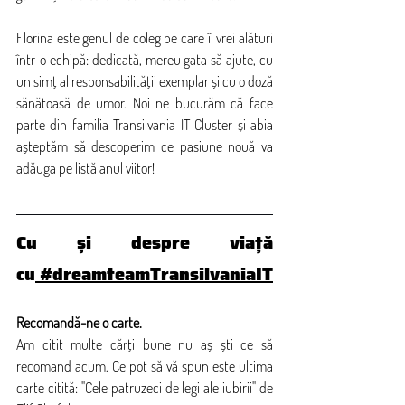
Florina este genul de coleg pe care îl vrei alături 
într-o echipă: dedicată, mereu gata să ajute, cu 
un simț al responsabilității exemplar și cu o doză 
sănătoasă de umor. Noi ne bucurăm că face 
parte din familia Transilvania IT Cluster și abia 
așteptăm să descoperim ce pasiune nouă va 
adăuga pe listă anul viitor!
Cu și despre viață 
cu
 #dreamteamTransilvaniaIT
Recomandă-ne o carte.
Am citit multe cărți bune nu aș ști ce să 
recomand acum. Ce pot să vă spun este ultima 
carte citită: "Cele patruzeci de legi ale iubirii" de 