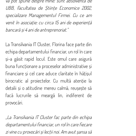
vă pot spune despre mine: sunt absolventă de 
UBB, Facultatea de Științe Economice 2002, 
specializare Managementul Firmei. Cu ce am 
venit în asociație: cu circa 15 ani de experiență 
bancară și 4 ani de antreprenoriat.”
La Transilvania IT Cluster, Florina face parte din 
echipa departamentului financiar, un rol în care 
și-a găsit rapid locul. Este omul care asigură 
buna funcționare a proceselor administrative și 
financiare și cel care aduce claritate în hățișul 
birocratic al proiectelor. Cu multă atenție la 
detalii și o atitudine mereu calmă, reușește să 
facă lucrurile să meargă lin, indiferent de 
provocări.
„La Transilvania IT Cluster fac parte din echipa 
departamentului financiar, un rol în care fiecare 
zi vine cu provocări și lecții noi. Am avut șansa să 