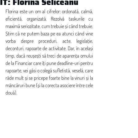
IT: Florina Seliceanu
Florina este un om al cifrelor: ordonată, calmă, 
eficientă, organizată. Rezolvă taskurile cu 
maximă seriozitate, cum trebuie și când trebuie. 
Știm că ne putem baza pe ea atunci când vine 
vorba despre proceduri, acte, legislație, 
deconturi, rapoarte de activitate. Dar, în același 
timp, dacă reușești să treci de aparența omului 
de la Financiar care îți pune deadline-uri pentru 
rapoarte, vei găsi o colegă sufletistă, veselă, care 
râde mult și se pricepe foarte bine la vinuri și la 
mâncăruri bune (și la corecta asociere între cele 
două).