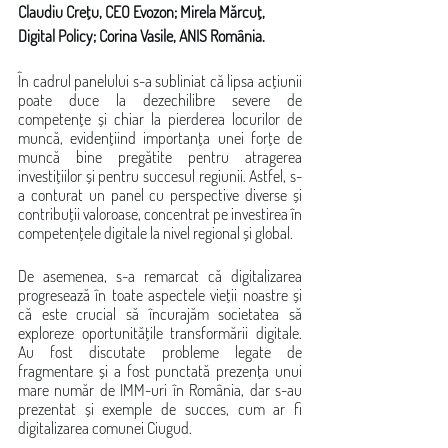
Claudiu Crețu, CEO Evozon; Mirela Mărcuț, 
Digital Policy; Corina Vasile, ANIS România.
În cadrul panelului s-a subliniat că lipsa acțiunii 
poate duce la dezechilibre severe de 
competențe și chiar la pierderea locurilor de 
muncă, evidențiind importanța unei forțe de 
muncă bine pregătite pentru atragerea 
investițiilor și pentru succesul regiunii. Astfel, s-
a conturat un panel cu perspective diverse și 
contribuții valoroase, concentrat pe investirea în 
competențele digitale la nivel regional și global.
De asemenea, s-a remarcat că digitalizarea 
progresează în toate aspectele vieții noastre și 
că este crucial să încurajăm societatea să 
exploreze oportunitățile transformării digitale. 
Au fost discutate probleme legate de 
fragmentare și a fost punctată prezența unui 
mare număr de IMM-uri în România, dar s-au 
prezentat și exemple de succes, cum ar fi 
digitalizarea comunei Ciugud.