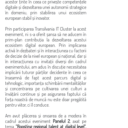
acestor ținte în ceea ce privește competențele 
digitale și dezvoltarea unei autonomii strategice 
în domeniu, prin stabilirea unui ecosistem 
european stabil și inovator.
Prin participarea Transilvania IT Cluster la acest 
eveniment, ni s-a oferit șansa să ne aducem în 
prim-plan contribuția la dezvoltarea acestui 
ecosistem digital european. Prin implicarea 
activă în dezbateri și în interacțiunea cu factorii 
de decizie de la nivel european și național, dar și 
în interacțiunea cu invitații diverși din cadrul 
evenimentului, am adus în discuție necesitatea 
implicării tuturor părților decidente în ceea ce 
înseamnă de fapt acest parcurs digital și 
tehnologic, importanța schimbării mentalităților 
și concentrarea pe cultivarea unei culturi a 
învățării continue și pe asigurarea faptului că 
forța noastră de muncă nu este doar pregătită 
pentru viitor, ci îl conduce. 
Am avut plăcerea și onoarea de a modera în 
cadrul acestui eveniment 
Panelul 2
, axat pe 
tema 
”Boosting regional talent at digital level”, 