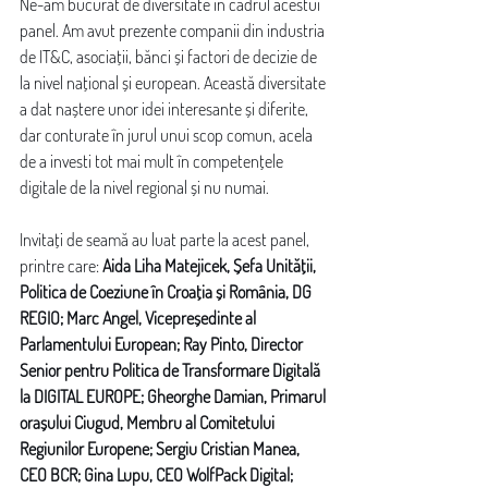
Ne-am bucurat de diversitate în cadrul acestui 
panel. Am avut prezente companii din industria 
de IT&C, asociații, bănci și factori de decizie de 
la nivel național și european. Această diversitate 
a dat naștere unor idei interesante și diferite, 
dar conturate în jurul unui scop comun, acela 
de a investi tot mai mult în competențele 
digitale de la nivel regional și nu numai. 
Invitați de seamă au luat parte la acest panel, 
printre care: 
Aida Liha Matejicek, Șefa Unității, 
Politica de Coeziune în Croația și România, DG 
REGIO; Marc Angel, Vicepreședinte al 
Parlamentului European; Ray Pinto, Director 
Senior pentru Politica de Transformare Digitală 
la DIGITAL EUROPE; Gheorghe Damian, Primarul 
orașului Ciugud, Membru al Comitetului 
Regiunilor Europene; Sergiu Cristian Manea, 
CEO BCR; Gina Lupu, CEO WolfPack Digital; 