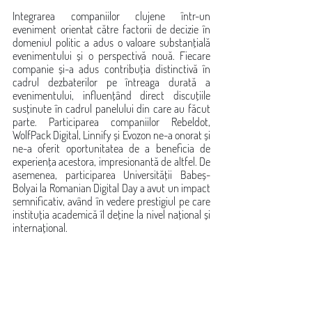
Integrarea companiilor clujene într-un 
eveniment orientat către factorii de decizie în 
domeniul politic a adus o valoare substanțială 
evenimentului și o perspectivă nouă. Fiecare 
companie și-a adus contribuția distinctivă în 
cadrul dezbaterilor pe întreaga durată a 
evenimentului, influențând direct discuțiile 
susținute în cadrul panelului din care au făcut 
parte. Participarea companiilor Rebeldot, 
WolfPack Digital, Linnify și Evozon ne-a onorat și 
ne-a oferit oportunitatea de a beneficia de 
experiența acestora, impresionantă de altfel. De 
asemenea, participarea Universității Babeș-
Bolyai la Romanian Digital Day a avut un impact 
semnificativ, având în vedere prestigiul pe care 
instituția academică îl deține la nivel național și 
internațional.