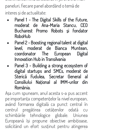
paneluri, fiecare panel abordând o temă de 
interes și de actualitate:
Panel 1 - The Digital Skills of the Future, 
moderat de Ana-Maria Stancu, CEO 
Bucharest Promo Robots și fondator 
RoboHub
Panel 2 - Boosting regional talent at digital 
level, moderat de Bianca Muntean, 
coordonator The European Digital 
Innovation Hub in Transilvania 
Panel 3 - Building a strong ecosystem of 
digital startups and SMEs, moderat de 
Sterică Fudulea, Secretar General al 
Consiliului Național al IMM-urilor din 
România.
Așa cum spuneam, anul acesta s-a pus accent 
pe importanța competențelor la nivel european, 
având formarea digitală ca punct central în 
centrul pregătirea cetățenilor odată cu 
schimbările tehnologice globale. Uniunea 
Europeană își propune obiective ambițioase, 
solicitând un efort susținut pentru atingerea 