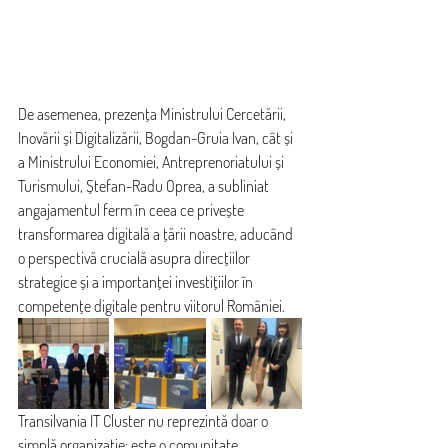
De asemenea, prezența Ministrului Cercetării, 
Inovării și Digitalizării, Bogdan-Gruia Ivan, cât și 
a Ministrului Economiei, Antreprenoriatului și 
Turismului, Ștefan-Radu Oprea, a subliniat 
angajamentul ferm în ceea ce privește 
transformarea digitală a țării noastre, aducând 
o perspectivă crucială asupra direcțiilor 
strategice și a importanței investițiilor în 
competențe digitale pentru viitorul României.
Transilvania IT Cluster nu reprezintă doar o 
simplă organizație; este o comunitate 