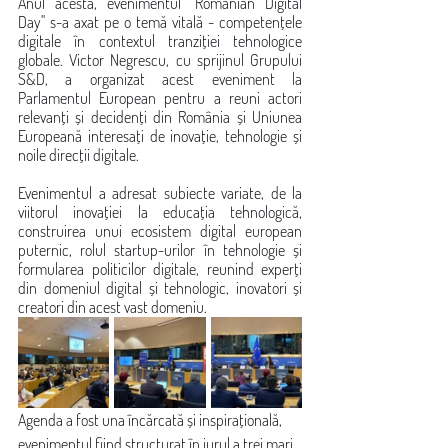
Anul acesta, evenimentul "Romanian Digital 
Day" s-a axat pe o temă vitală - competențele 
digitale în contextul tranziției tehnologice 
globale. Victor Negrescu, cu sprijinul Grupului 
S&D, a organizat acest eveniment la 
Parlamentul European pentru a reuni actori 
relevanți și decidenți din România și Uniunea 
Europeană interesați de inovație, tehnologie și 
noile direcții digitale. 
Evenimentul a adresat subiecte variate, de la 
viitorul inovației la educația tehnologică, 
construirea unui ecosistem digital european 
puternic, rolul startup-urilor în tehnologie și 
formularea politicilor digitale, reunind experți 
din domeniul digital și tehnologic, inovatori și 
creatori din acest vast domeniu. 
Agenda a fost una încărcată și inspirațională, 
evenimentul fiind structurat în jurul a trei mari 