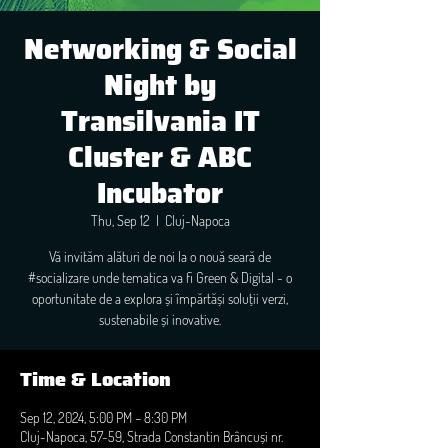
Networking & Social
Night by
Transilvania IT
Cluster & ABC
Incubator
Thu, Sep 12
  |  
Cluj-Napoca
Vă invităm alături de noi la o nouă seară de
#socializare unde tematica va fi Green & Digital - o
oportunitate de a explora și împărtăși soluții verzi,
sustenabile și inovative.
Time & Location
Sep 12, 2024, 5:00 PM – 8:30 PM
Cluj-Napoca, 57-59, Strada Constantin Brâncuși nr.