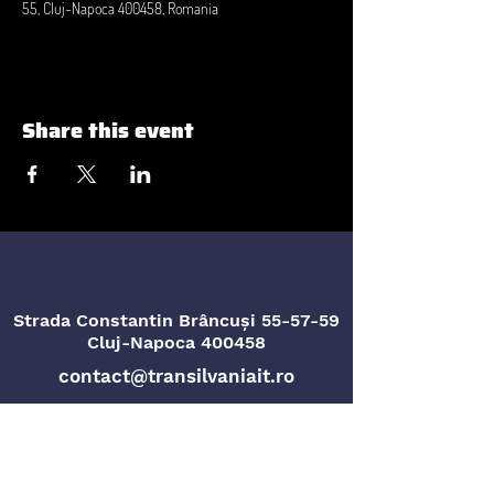
55, Cluj-Napoca 400458, Romania
Share this event
Strada Constantin Brâncuși 55-57-59
Cluj-Napoca 400458
contact@transilvaniait.ro
Strada Titu Maiorescu nr. 4