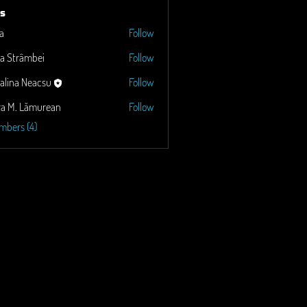
s
a
Follow
a Strâmbei
Follow
alina Neacsu
Follow
ra M. Lămurean
Follow
Lămurean
mbers (4)