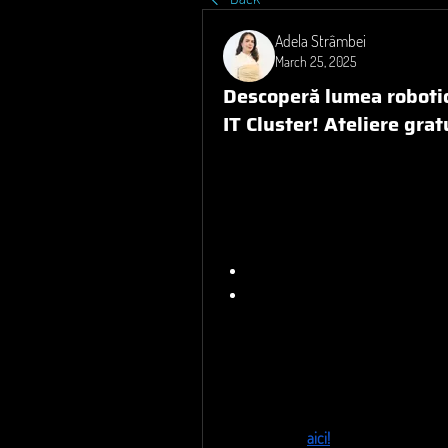
Adela Strâmbei
March 25, 2025
Descoperă lumea robotic
IT Cluster! Ateliere grat
Avem vești extraordinare! 
Codemy
, în
gratuite
 pentru copiii pasionați de teh
fascinant al roboticii și programării.
Tipuri de ateliere disponibile:
Robotică Arduino & Programare
Robotică Lego & Programare Viz
După aceste ateliere introductive, cop
pachet extins de 
ședințe
, beneficiind 
Dacă vrei să-i oferi copilului tău o e
formularul de 
aici!