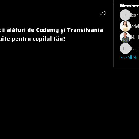
Member
Ioan
Ioana
Adel
ii alături de Codemy și Transilvania
uite pentru copilul tău!
Mad
 parteneriat cu 
Transilvania IT Cluster
, organizează 
ateliere 
Lau
Laura M. 
nologie, oferindu-le ocazia să exploreze universul 
See All Me
 Python
uală
iii vor avea șansa să-și aprofundeze cunoștințele printr-un 
de 
10% reducere
 pentru membrii 
Transilvania IT.
xperiență interactivă și educativă, înscrie-l acum accesând 