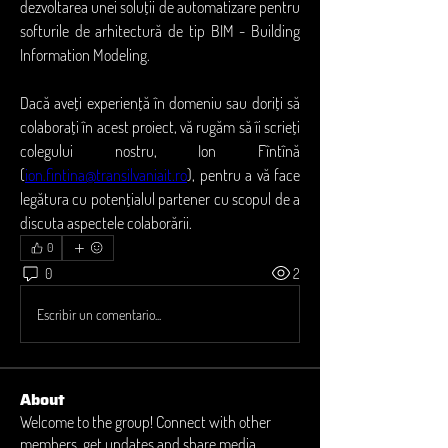
dezvoltarea unei soluții de automatizare pentru 
softurile de arhitectură de tip BIM - Building 
Information Modeling.
Dacă aveți experiență în domeniu sau doriți să 
colaborați în acest proiect, vă rugăm să îi scrieți 
colegului nostru, Ion Fîntînă 
(
ion.fintina@transilvaniait.ro
), pentru a vă face 
legătura cu potențialul partener cu scopul de a 
discuta aspectele colaborării.
0
0
2
Escribir un comentario...
About
Welcome to the group! Connect with other
members, get updates and share media.