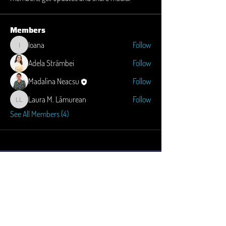
Members
Ioana
Follow
Ioana
Adela Strâmbei
Follow
Madalina Neacsu
Follow
Laura M. Lămurean
Follow
Laura M. Lămurean
See All Members (4)
Strada Constantin Brâncuși 55-57-59
Cluj-Napoca 400458
contact@transilvaniait.ro