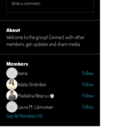
Write a comment...
About
Welcome to the group! Connect with other
members, get updates and share media.
Members
Ioana
Follow
Ioana
Adela Strâmbei
Follow
Madalina Neacsu
Follow
Laura M. Lămurean
Follow
Laura M. Lămurean
See All Members (4)