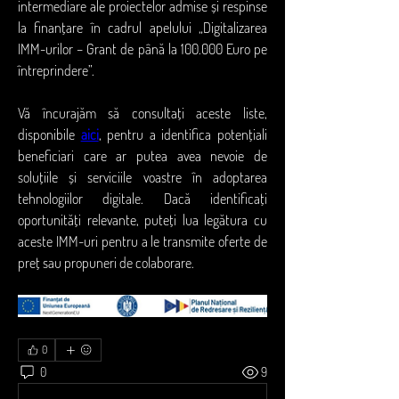
intermediare ale proiectelor admise și respinse 
la finanțare în cadrul apelului „Digitalizarea 
IMM-urilor – Grant de până la 100.000 Euro pe 
întreprindere”.
Vă încurajăm să consultați aceste liste, 
disponibile 
aici
, pentru a identifica potențiali 
beneficiari care ar putea avea nevoie de 
soluțiile și serviciile voastre în adoptarea 
tehnologiilor digitale. Dacă identificați 
oportunități relevante, puteți lua legătura cu 
aceste IMM-uri pentru a le transmite oferte de 
preț sau propuneri de colaborare.
0
0
9