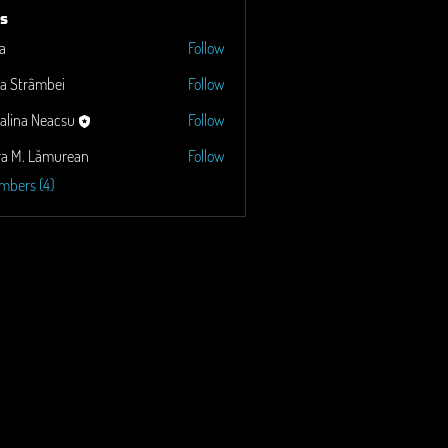
s
a
Follow
a Strâmbei
Follow
alina Neacsu
Follow
ra M. Lămurean
Follow
Lămurean
mbers (4)