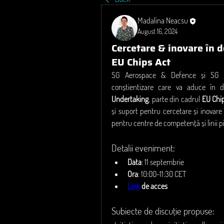
Madalina Neacsu
August 16, 2024
Cercetare & inovare în 
EU Chips Act
SG Aerospace & Defence și SG El
conștientizare care va aduce în dis
Undertaking
, parte din cadrul 
EU Chi
și suport pentru cercetare și inovare
pentru centre de competență și linii pi
Detalii eveniment:
Data
: 11 septembrie
Ora
: 10:00-11:30 CET
Link
 de acces
Subiecte de discuție propuse: