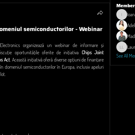
Member
Ioan
Ioana
Adel
domeniul semiconductorilor - Webinar
Mad
ectronics organizează un webinar de informare și 
Lau
Laura M. 
cuție oportunitățile oferite de inițiativa 
Chips Joint 
See All Me
ps Act
. Această inițiativă oferă diverse opțiuni de finanțare 
 în domeniul semiconductorilor în Europa, inclusiv apeluri 
lot.