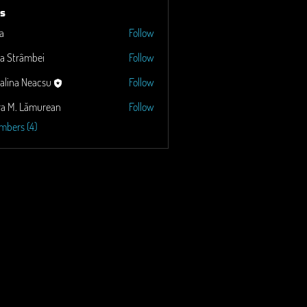
s
a
Follow
a Strâmbei
Follow
alina Neacsu
Follow
ra M. Lămurean
Follow
Lămurean
mbers (4)