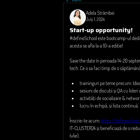
Adela Strâmbei
July 1, 2024
Start-up opportunity!
#defineSchool este bootcamp-ul dedica
acesta se afla la a 10-a ediție! 
Save the date în perioada 14-20 septe
tech. Ce o sa faci timp de o săptămân
traininguri pe teme precum: Idea
sesiuni de discuții și QA cu lider
activități de socializare & networ
lucru în echipă, și lista continuă.
Înscrie-te acum: 
https://defineschool
IT-CLUSTER24 și beneficiază de o reduc
Iulie). 