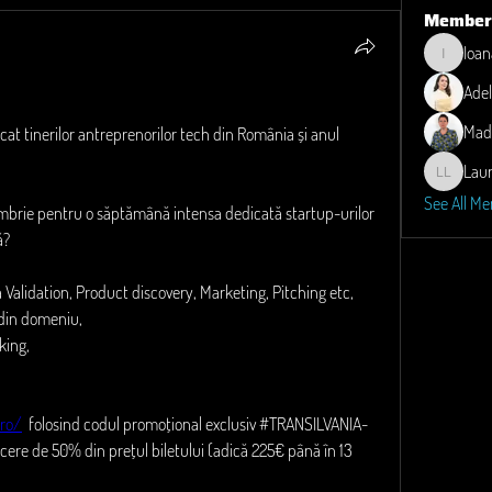
Member
Ioan
Ioana
Adel
Mad
t tinerilor antreprenorilor tech din România și anul 
Lau
Laura M. 
See All Me
mbrie pentru o săptămână intensa dedicată startup-urilor 
ă?
 Validation, Product discovery, Marketing, Pitching etc,
i din domeniu,
king,
.ro/
  folosind codul promoțional exclusiv #TRANSILVANIA-
ere de 50% din prețul biletului (adică 225€ până în 13 