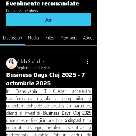
Evenimente recomandate
Public
·
5 members
Join
Discussion
Media
Files
Members
About
Adela Strâmbei
September 23, 2025
Business Days Cluj 2025 - 7
octombrie 2025
În Transilvania IT Cluster accelerăm 
transformarea digitală a companiilor și 
conectăm echipele de produs cu parteneri, 
clienți și investiții. 
Business Days Cluj 2025
duce aceste direcții în practică: 
o singură zi
 cu 
conținut strategic, întâlniri executive și 
parteneriate durabile, într-un cadru de 