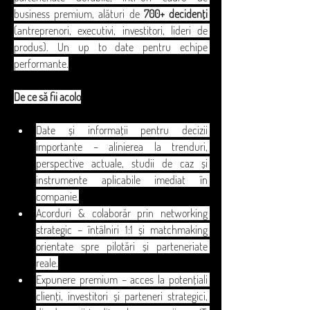
business premium, alături de 
700+ decidenți
(antreprenori, executivi, investitori, lideri de 
produs). Un up to date pentru echipe 
performante.
De ce să fii acolo
Date și informații pentru decizii 
importante – alinierea la trenduri, 
perspective actuale, studii de caz și 
instrumente aplicabile imediat în 
companie.
Acorduri & colaborăr prin networking 
strategic – întâlniri 1:1 și matchmaking 
orientate spre pilotări și parteneriate 
reale.
Expunere premium – acces la potențiali 
clienți, investitori și parteneri strategici, 