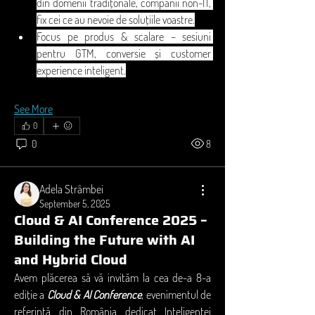
din domenii tradițonale, companii non-IT, 
fix cei ce au nevoie de soluțiile voastre.
Focus pe produs & scalare – sesiuni 
pentru GTM, conversie și customer 
experience inteligent.
See More
0
0
8
Adela Strâmbei
September 5, 2025
About
Cloud & AI Conference 2025 –
Evenimente recomandate de Transilvania IT,
Building the Future with AI
care vă pot aduce
...
and Hybrid Cloud
Read more
Avem plăcerea să vă invităm la cea de-a 8-a 
ediție a 
Cloud & AI Conference
, evenimentul de 
Members
referință din România dedicat Inteligenței 