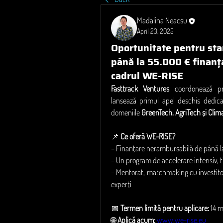
Madalina Neacsu
April 23, 2025
Oportunitate pentru sta
până la 55.000 € finanț
cadrul WE-RISE
Fasttrack Ventures
 coordonează pr
lansează primul apel deschis dedica
domeniile 
GreenTech, AgriTech și Clim
📌 
Ce oferă WE-RISE?
– Finanțare nerambursabilă de până l
– Un program de accelerare intensiv, t
– Mentorat, matchmaking cu investitor
experți
📅 
Termen limită pentru aplicare:
 14 
🌐 
Aplică acum:
www.we-rise.eu