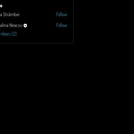
s
a Strâmbei
Follow
alina Neacsu
Follow
embers (2)