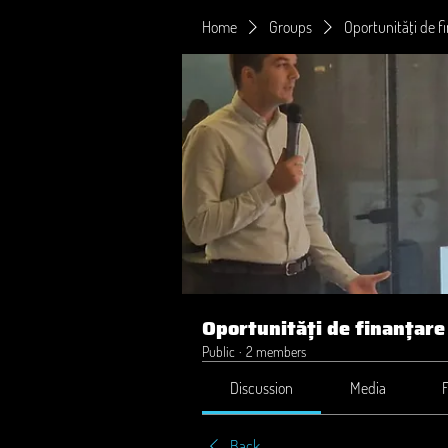
Home
Groups
Oportunități de f
Oportunități de finanțare
Public
·
2 members
Discussion
Media
F
Back