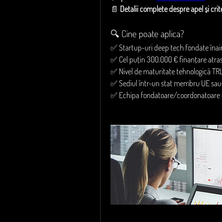
📄 
Detalii complete despre apel și criter
🔍 Cine poate aplica?
✅ Startup-uri deep tech fondate înain
✅ Cel puțin 300.000 € finanțare atr
✅ Nivel de maturitate tehnologică TR
✅ Sediul într-un stat membru UE sau î
✅ Echipa fondatoare/coordonatoare 