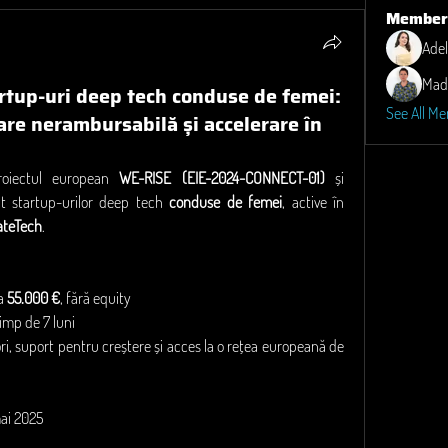
Member
Adel
Mad
rtup-uri deep tech conduse de femei:
See All M
are nerambursabilă și accelerare în
oiectul european 
WE-RISE (EIE-2024-CONNECT-01)
 și 
t startup-urilor deep tech 
conduse de femei
, active în 
ateTech
.
a 
55.000 €
, fără equity
imp de 7 luni
i, suport pentru creștere și acces la o rețea europeană de 
mai 2025