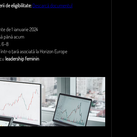
ii de eligibilitate:
Descarcă documentul
te de 1 ianuarie 2024
asă până acum
L 6–8
ntr-o țară asociată la Horizon Europe
cu 
leadership feminin