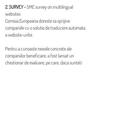
2. SURVEY - 
SME survey on multilingual 
websites
Comisia Europeana doreste sa sprijine 
companiile cu o solutie de traducere automata  
a website-urilor.
Pentru a cunoaste nevoile concrete ale 
companiilor beneficiare, a fost lansat un 
chestionar de evaluare, pe care, daca sunteti 
interesati de aceasta tematica, avem 
rugamintea sa il completati.
De asemenea, companiile au oportunitatea de 
a participa si la faza de pilotare a solutiei de 
tranducere. In cazul in care doriti sa beneficiati 
de aceasta oportunitate, puteti sa mentionati 
in sondaj.
Chestionarul poate fi accesat la urmatorul link: 