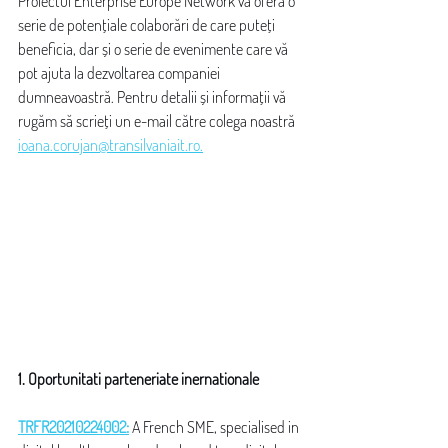
Proiectul Enterprise Europe Network vă oferă o 
serie de potențiale colaborări de care puteți 
beneficia, dar și o serie de evenimente care vă 
pot ajuta la dezvoltarea companiei 
dumneavoastră. Pentru detalii și informații vă 
rugăm să scrieți un e-mail către colega noastră 
ioana.corujan@transilvaniait.ro.
1. Oportunitati parteneriate inernationale
TRFR20210224002:
 A French SME, specialised in 