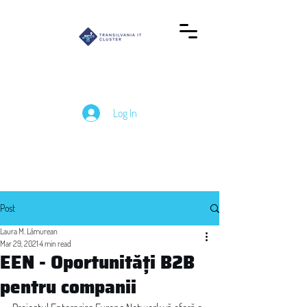
Log In
Post
Laura M. Lămurean
Mar 29, 2021
4 min read
EEN - Oportunități B2B
pentru companii