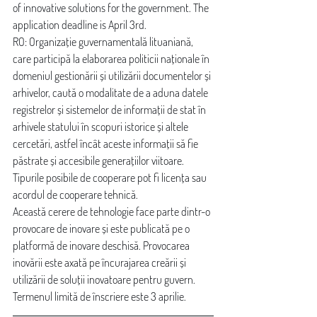
of innovative solutions for the government. The 
application deadline is April 3rd.
RO: Organizație guvernamentală lituaniană, 
care participă la elaborarea politicii naționale în 
domeniul gestionării și utilizării documentelor și 
arhivelor, caută o modalitate de a aduna datele 
registrelor și sistemelor de informații de stat în 
arhivele statului în scopuri istorice și altele 
cercetări, astfel încât aceste informații să fie 
păstrate și accesibile generațiilor viitoare. 
Tipurile posibile de cooperare pot fi licența sau 
acordul de cooperare tehnică.
Această cerere de tehnologie face parte dintr-o 
provocare de inovare și este publicată pe o 
platformă de inovare deschisă. Provocarea 
inovării este axată pe încurajarea creării și 
utilizării de soluții inovatoare pentru guvern. 
Termenul limită de înscriere este 3 aprilie.