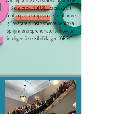
3 ani, proiectul GILL creează un
centru pan-european de colaborare
și învățare și instrumente pentru a
sprijini antreprenoriatul și inovația
inteligentă sensibilă la gen (GRSIE).