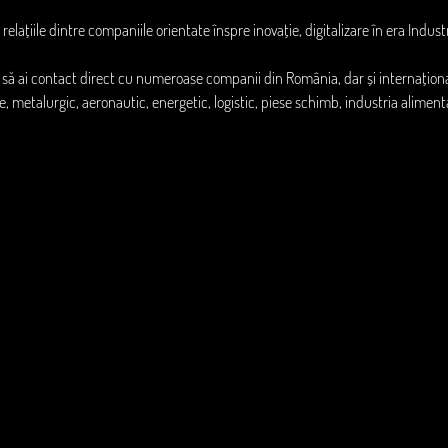
lațiile dintre companiile orientate înspre inovație, digitalizare în era Industry 
 să ai contact direct cu numeroase companii din România, dar și internațional
ve, metalurgic, aeronautic, energetic, logistic, piese schimb, industria alimen