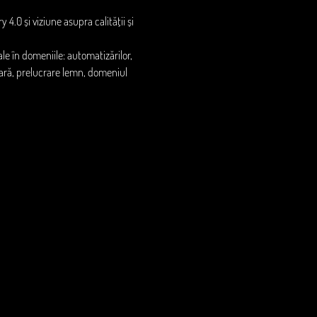
4.0 și viziune asupra calității și 
e în domeniile: automatizărilor, 
tară, prelucrare lemn, domeniul 