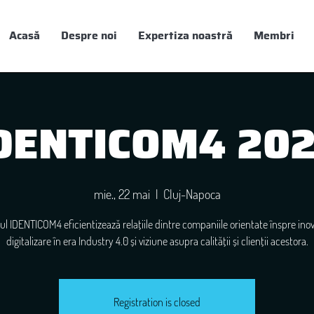
Acasă
Despre noi
Expertiza noastră
Membri
DENTICOM4 20
mie., 22 mai
  |  
Cluj-Napoca
ul IDENTICOM4 eficientizează relațiile dintre companiile orientate înspre inov
digitalizare în era Industry 4.0 și viziune asupra calității și clienții acestora.
Registration is closed