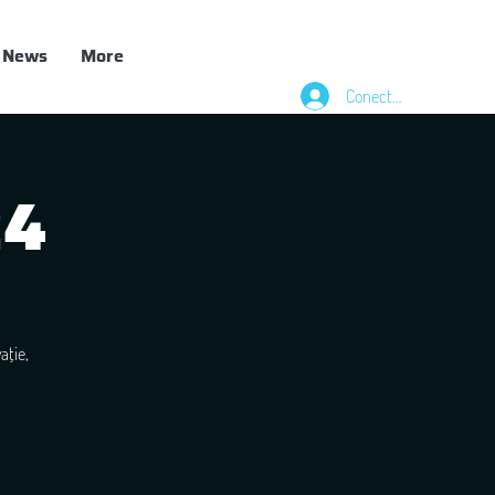
News
More
Conectează-te
24
ație,