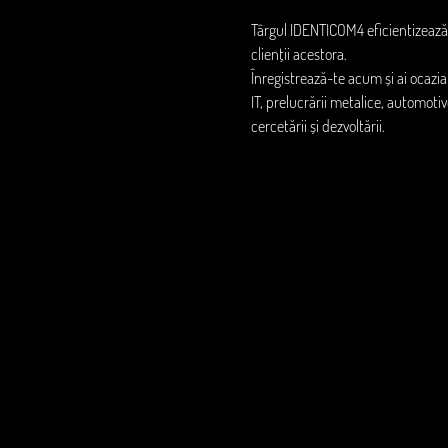
Târgul IDENTICOM4 eficientizează re
clienții acestora. 
Înregistrează-te acum și ai ocazia
IT, prelucrării metalice, automoti
cercetării și dezvoltării.