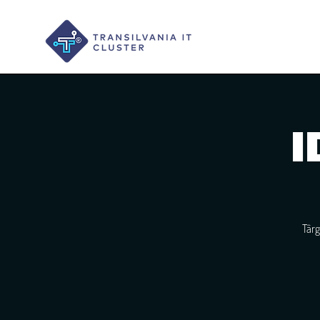
I
Târg