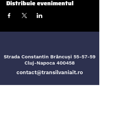
Distribuie evenimentul
Strada Constantin Brâncuși 55-57-59
Cluj-Napoca 400458
contact@transilvaniait.ro
Strada Titu Maiorescu nr. 4
Oradea, 410096
Politica de Confidențialitate
Planul de egalitate de gen