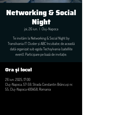
Networking & Social
Night
joi, 26 iun.
  |  
Cluj-Napoca
Te invităm la Networking & Social Night by
Transilvania IT Cluster și ABC Incubator, de această
dată organizat sub egida Techsylvania (satellite
event). Participare pe bază de invitație.
Ora și locul
26 iun. 2025, 17:00
Cluj-Napoca, 57-59, Strada Constantin Brâncuși nr.
55, Cluj-Napoca 400458, Romania