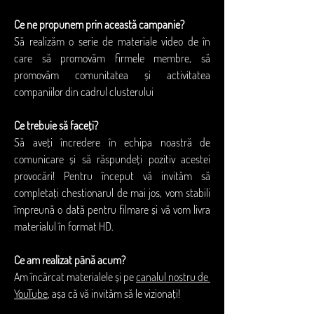
Ce ne propunem prin această campanie?
Să realizăm o serie de materiale video de în 
care să promovăm firmele membre, să 
promovăm comunitatea și activitatea 
companiilor din cadrul clusterului
Ce trebuie să faceți?
Să aveți încredere în echipa noastră de 
comunicare și să răspundeți pozitiv acestei 
provocări! Pentru început vă invităm să 
completați chestionarul de mai jos, vom stabili 
împreună o dată pentru filmare și vă vom livra 
materialul în format HD.
Ce am realizat până acum?
Am încărcat materialele și pe 
canalul nostru de 
YouTube
, așa că vă invităm să le vizionați!