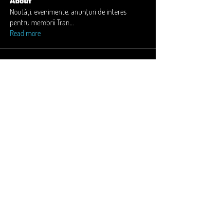
About
Noutăți, evenimente, anunțuri de interes
pentru membrii Tran
...
Read more
Members
Madalina Neacsu
Follow
ioana.guiman
Follow
ioana.guiman
eva.marina
Follow
eva.marina
florian
Follow
florian
operations
Follow
operations
See All Members (108)