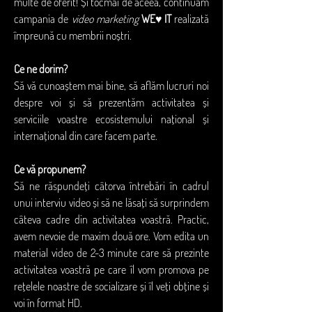
multe de oferit! Și tocmai de aceea, continuăm 
campania de 
video marketing
WE♥️IT 
realizată 
împreună cu membrii noștri. 
Ce ne dorim?
Să vă cunoaștem mai bine, să aflăm lucruri noi 
despre voi și să prezentăm activitatea și 
serviciile voastre ecosistemului național și 
internațional din care facem parte. 
Ce vă propunem?
Să ne răspundeți câtorva întrebări în cadrul 
unui interviu video și să ne lăsați să surprindem 
câteva cadre din activitatea voastră. Practic, 
avem nevoie de maxim două ore. Vom edita un 
material video de 2-3 minute care să prezinte 
activitatea voastră pe care îl vom promova pe 
rețelele noastre de socializare și îl veți obține și 
voi în format HD. 