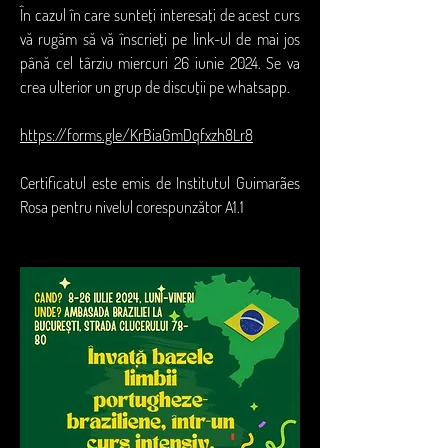
În cazul în care sunteți interesați de acest curs 
vă rugăm să vă înscrieți pe link-ul de mai jos 
până cel târziu miercuri 26 iunie 2024. Se va 
crea ulterior un grup de discuții pe whatsapp. 
https://forms.gle/KrBiaGmDqfxzh8Lr8
Certificatul este emis de Institutul Guimarães 
Rosa pentru nivelul corespunzător A1.1