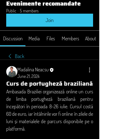
Evenimente recomandate
Public
·
5 members
Join
Discussion
Media
Files
Members
About
Back
Madalina Neacsu
June 21, 2024
Curs de portugheză braziliană
Ambasada Braziliei organizează online un curs 
de limba portugheză braziliană pentru 
începători în perioada 8-26 iulie. Cursul costă 
60 de euro, iar întâlnirile vor fi online în zilele de 
luni și materialele de parcurs disponibile pe o 
platformă.