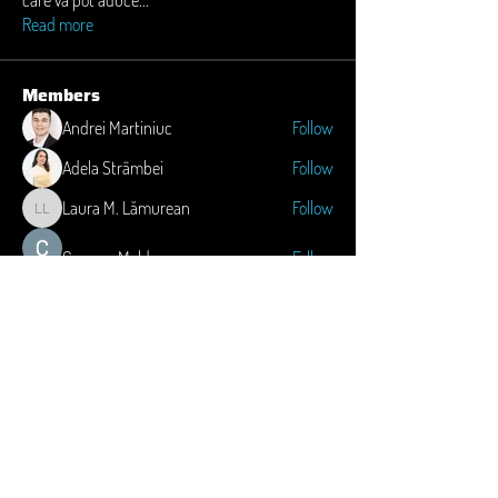
care vă pot aduce
...
Read more
Members
Andrei Martiniuc
Follow
Adela Strâmbei
Follow
Laura M. Lămurean
Follow
Laura M. Lămurean
Carmen Moldovan
Follow
Madalina Neacsu
Follow
See All Members (5)