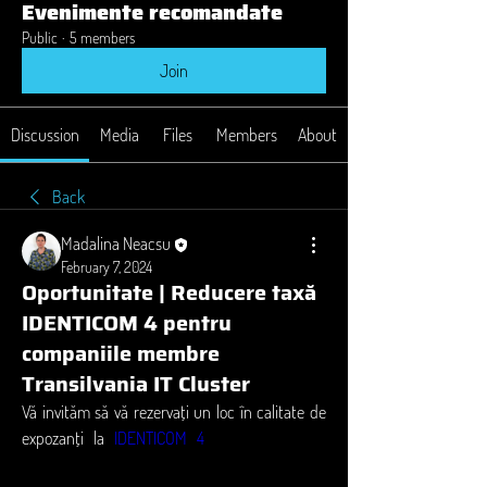
Evenimente recomandate
Public
·
5 members
Join
Discussion
Media
Files
Members
About
Back
Madalina Neacsu
February 7, 2024
Oportunitate | Reducere taxă
IDENTICOM 4 pentru
companiile membre
Transilvania IT Cluster
Vă invităm să vă rezervați un loc în calitate de 
expozanți la 
IDENTICOM 4
 - un eveniment 
dedicat furnizorilor de echipamente și soluții 