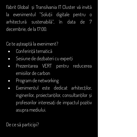
Fabrit Global  și Transilvania IT Cluster vă invită 
la evenimentul ”Soluții digitale pentru o 
arhitectură sustenabilă”, în data de 7 
decembrie, de la 17:00.
Ce te așteaptă la eveniment?
Conferință tematică
Sesiune de dezbateri cu experți
Prezentarea VERT pentru reducerea 
emisiilor de carbon
Program de networking
Evenimentul este dedicat arhitecților, 
inginerilor, proiectanților, consultanților și 
profesorilor interesați de impactul pozitiv 
asupra mediului.
De ce să participi?