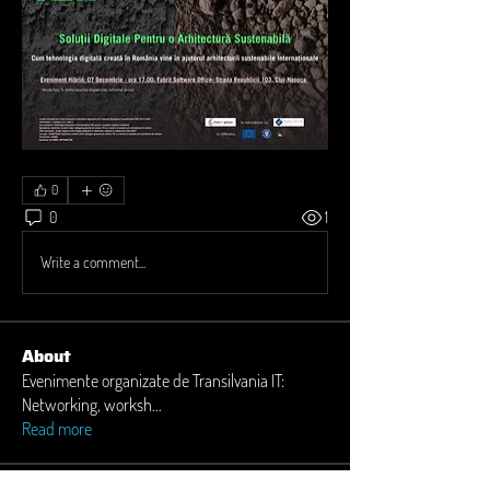
0
0
1
Write a comment...
About
Evenimente organizate de Transilvania IT:
Networking, worksh
...
Read more