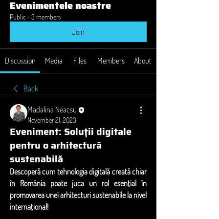
Evenimentele noastre
Public
·
3 members
Join
Discussion
Media
Files
Members
About
Back
Madalina Neacsu
November 21, 2023
Eveniment: Soluții digitale
pentru o arhitectură
sustenabilă
Descoperă cum tehnologia digitală creată chiar 
în România poate juca un rol esențial în 
promovarea unei arhitecturi sustenabile la nivel 
internațional!