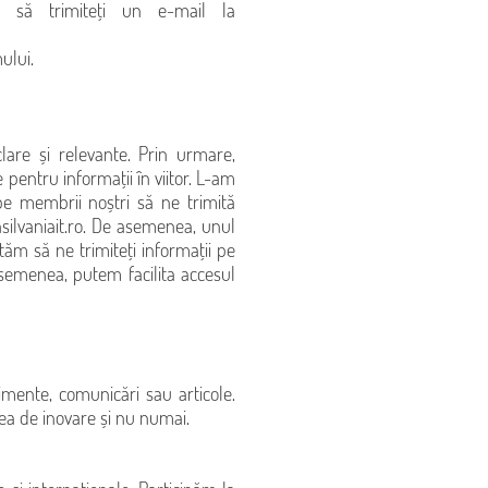
m să trimiteți un e-mail la
ului.
lare și relevante. Prin urmare,
pentru informații în viitor. L-am
m pe membrii noștri să ne trimită
ilvaniait.ro
. De asemenea, unul
tăm să ne trimiteți informații pe
emenea, putem facilita accesul
mente, comunicări sau articole.
ea de inovare și nu numai.