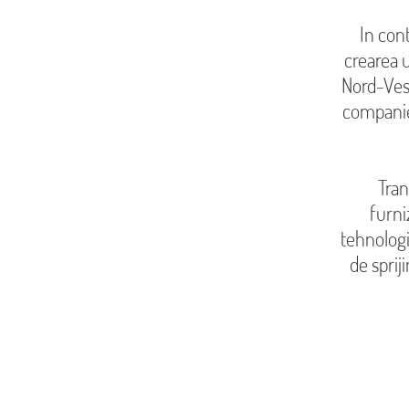
In con
crearea u
Nord-Vest
companie
Tran
furni
tehnologi
de sprij