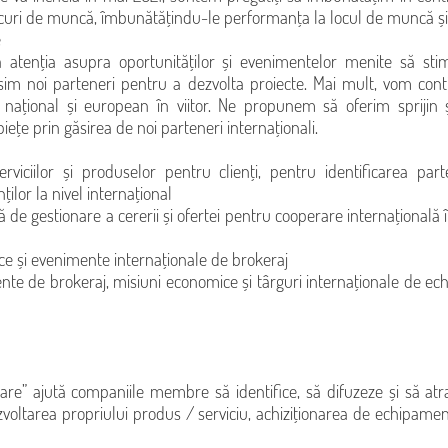
ocuri de muncă, îmbunătățindu-le performanța la locul de muncă și 
e
tenția asupra oportunităților și evenimentelor menite să stim
ăsim noi parteneri pentru a dezvolta proiecte. Mai mult, vom con
, național și european în viitor. Ne propunem să oferim sprijin 
iețe prin găsirea de noi parteneri internaționali.
viciilor și produselor pentru clienți, pentru identificarea parten
ților la nivel internațional
e gestionare a cererii și ofertei pentru cooperare internațională în
e și evenimente internaționale de brokeraj
imente de brokeraj, misiuni economice și târguri internaționale de 
nțare” ajută companiile membre să identifice, să difuzeze și să at
zvoltarea propriului produs / serviciu, achiziționarea de echipame