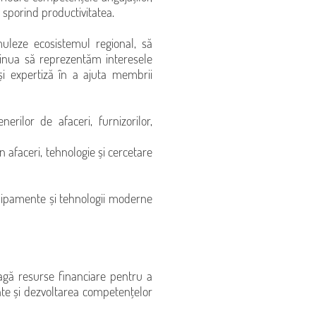
sporind productivitatea.
uleze ecosistemul regional, să
tinua să reprezentăm interesele
și expertiză în a ajuta membrii
erilor de afaceri, furnizorilor,
 afaceri, tehnologie și cercetare
echipamente și tehnologii moderne
ragă resurse financiare pentru a
nte și dezvoltarea competențelor