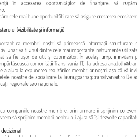
ență în accesarea oportunităților de finanțare, vă rugă
ro
.
ficăm cele mai bune oportunități care să asigure creșterea ecosistem
ului (vizibilitate și informații)
rtant ca membrii noștri să primească informații structurate, c
v lunar va fi unul dintre cele mai importante instrumente utilizate 
ncât să fie ușor de citit și cuprinzător. În același timp, îi invită
 împărtășească comunității Transilvania IT, la adresa
ana.toth@trans
e a ajuta la expunerea realizărilor membrilor noștri, așa că vă invi
țelele noastre de socializare la
laura.goarna@transilvaniait.ro
De as
cații regionale sau naționale.
u companiile noastre membre, prin urmare îi sprijinim cu eveni
em să sprijinim membrii pentru a-i ajuta să își dezvolte capacitat
 decizional