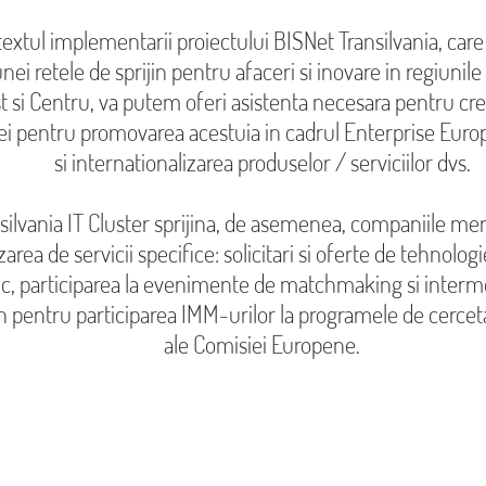
textul implementarii proiectului BISNet Transilvania, care
nei retele de sprijin pentru afaceri si inovare in regiunil
 si Centru, va putem oferi asistenta necesara pentru crea
i pentru promovarea acestuia in cadrul Enterprise Eur
si internationalizarea produselor / serviciilor dvs.
silvania IT Cluster sprijina, de asemenea, companiile m
zarea de servicii specifice: solicitari si oferte de tehnologi
c, participarea la evenimente de matchmaking si intermed
in pentru participarea IMM-urilor la programele de cerceta
ale Comisiei Europene.