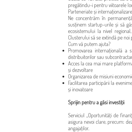
pregătindu-i pentru viitoarele l
Parteneriate și internaționalizar
Ne concentrăm în permanență a
susținem startup-urile și să g
ecosistemului la nivel regional
Clusterului să se extindă pe noi p
Cum vă putem ajuta?
Promovarea internațională a ser
distribuitorilor sau subcontractan
Acces la cea mai mare platformă d
și dezvoltare
Organizarea de misiuni economic
Facilitarea participării la even
și inovatoare
Sprijin pentru a găsi investiții
Serviciul „Oportunități de fina
asigura nevoi clare, precum: de
angajaților.