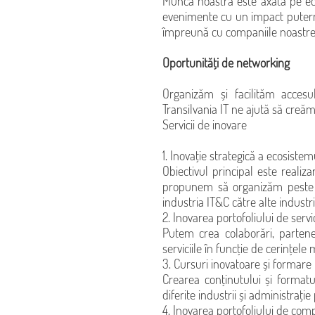
Munca noastră este axată pe ecos
evenimente cu un impact puternic
împreună cu companiile noastre 
Oportunități de networking
Organizăm și facilităm accesu
Transilvania IT ne ajută să creăm 
Servicii de inovare
1. Inovație strategică a ecosistemu
Obiectivul principal este realiz
propunem să organizăm peste ci
industria IT&C către alte industri
2. Inovarea portofoliului de servi
Putem crea colaborări, parten
serviciile în funcție de cerințele
3. Cursuri inovatoare și formare
Crearea conținutului și formatu
diferite industrii și administrați
4. Inovarea portofoliului de comp