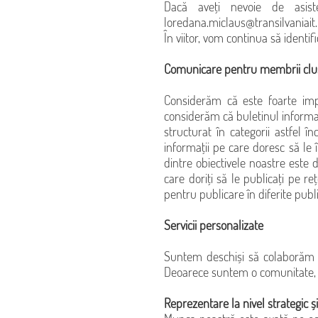
Dacă aveți nevoie de asist
loredana.miclaus@transilvaniait.
În viitor, vom continua să identi
Comunicare pentru membrii cluster
Considerăm că este foarte impo
considerăm că buletinul informati
structurat în categorii astfel î
informații pe care doresc să le
dintre obiectivele noastre este d
care doriți să le publicați pe re
pentru publicare în diferite publi
Servicii personalizate
Suntem deschiși să colaborăm c
Deoarece suntem o comunitate, vr
Reprezentare la nivel strategic și