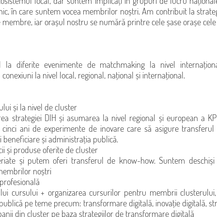
istemul local, dar suntem implicați în grupuri de lucru naționale 
, în care suntem vocea membrilor noștri. Am contribuit la strategi
membre, iar orașul nostru se numără printre cele șase orașe cele
l la diferite evenimente de matchmaking la nivel internațion
conexiuni la nivel local, regional, național și internațional.
lui și la nivel de cluster
area strategiei DIH și asumarea la nivel regional și european a KP
nci ani de experimente de inovare care să asigure transferul d
i beneficiare și administrația publică.
cii și produse oferite de cluster
eriate și putem oferi transferul de know-how. Suntem deschiși 
 membrilor noștri
 profesională
lui cursului + organizarea cursurilor pentru membrii clusterului
e publică pe teme precum: transformare digitală, inovație digitală, stra
anii din cluster pe baza strategiilor de transformare digitală