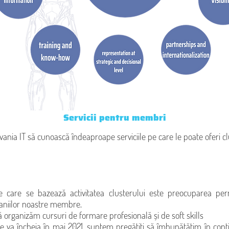
Servicii pentru membri
nia IT să cunoască îndeaproape serviciile pe care le poate oferi cl
 pe care se bazează activitatea clusterului este preocuparea p
aniilor noastre membre.
ă organizăm cursuri de formare profesională și de soft skills
se va încheia în mai 2021, suntem pregătiți să îmbunătățim în cont