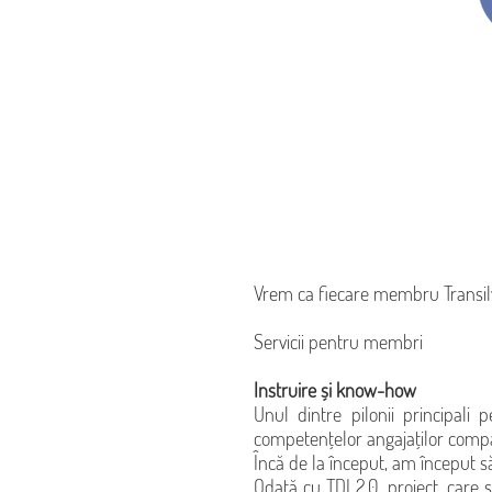
Vrem ca fiecare membru Transilva
Servicii pentru membri
Instruire și know-how
Unul dintre pilonii principali
competențelor angajaților comp
Încă de la început, am început s
Odată cu TDI 2.0, proiect, care 