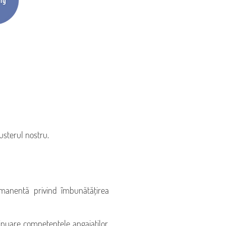
usterul nostru.
ermanentă privind îmbunătățirea
inuare competențele angajaților,