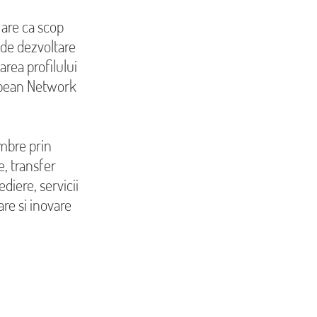
 are ca scop
e de dezvoltare
rea profilului
opean Network
embre prin
e, transfer
iere, servicii
re si inovare