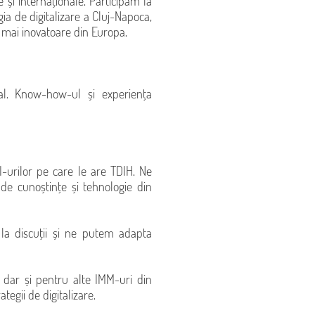
și internaționale. Participăm la
a de digitalizare a Cluj-Napoca,
 mai inovatoare din Europa.
al. Know-how-ul și experiența
I-urilor pe care le are TDIH. Ne
e cunoștințe și tehnologie din
la discuții și ne putem adapta
, dar și pentru alte IMM-uri din
tegii de digitalizare.