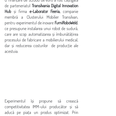
O finanțare de 95.000 de euro a fost câștigată 
de parteneriatul 
Transilvania Digital Innovation 
Hub
 și firma 
e-Laborator Feeria, 
companie 
membră a Clusterului Mobilier Transilvan,  
pentru experimentul de inovare
 FurniRoboWeld
, 
ce presupune instalarea unui robot de sudură, 
care are scop automatizarea și îmbunătățirea 
procesului de fabricare a mobilierului medical, 
dar și reducerea costurilor  de producție ale 
acestuia. 
Experimentul își propune să crească 
competitivitatea IMM-ului producător și să 
aducă pe piața un produs optimizat. Prin 