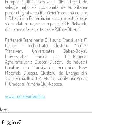
Europeană JRC. Transilvania DIH a trecut de 
selecția națională coordonată de Autoritatea 
pentru Digitalizarea României împreună cu alte 
11 DIH-uri din România, iar scopul acestuia este 
să se alăture rețelei europene, EDIH Network, 
din care vor face parte peste 200 de DIH-uri.
Partenerii Transilvania DIH sunt: Transilvania IT 
Cluster - orchestrator, Clusterul Mobilier 
Transilvan, Universitatea Babeș-Bolyai, 
Universitatea Tehnică din Cluj-Napoca, 
AgroTransilvania Cluster, Clusterul de Industrii 
Creative din Transilvania, Romanian New 
Materials Clusters, Clusterul de Energie din 
Transilvania, INCDTIM, ARIES Transilvania, Acces 
IT Oradea și Primăria Cluj-Napoca.
www.transilvaniadih.ro
News