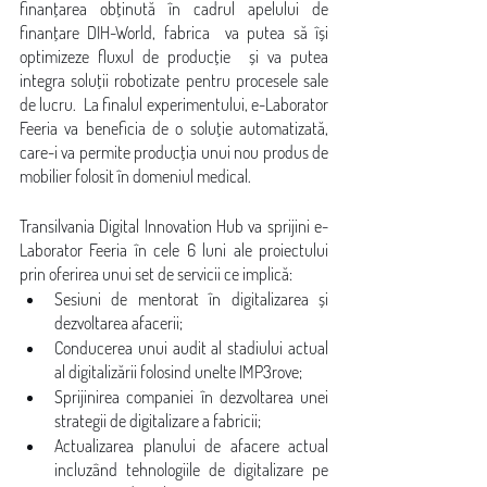
finanțarea obținută în cadrul apelului de 
finanțare DIH-World, fabrica  va putea să își 
optimizeze fluxul de producție  și va putea 
integra soluții robotizate pentru procesele sale 
de lucru.  La finalul experimentului, e-Laborator 
Feeria va beneficia de o soluție automatizată, 
care-i va permite producția unui nou produs de 
mobilier folosit în domeniul medical. 
Transilvania Digital Innovation Hub va sprijini e-
Laborator Feeria în cele 6 luni ale proiectului 
prin oferirea unui set de servicii ce implică: 
Sesiuni de mentorat în digitalizarea și 
dezvoltarea afacerii;
Conducerea unui audit al stadiului actual 
al digitalizării folosind unelte IMP3rove; 
Sprijinirea companiei în dezvoltarea unei 
strategii de digitalizare a fabricii; 
Actualizarea planului de afacere actual 
incluzând tehnologiile de digitalizare pe 