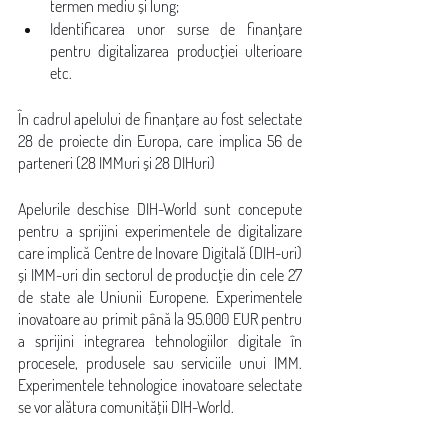
termen mediu și lung;
Identificarea unor surse de finanțare 
pentru digitalizarea producției ulterioare 
etc. 
În cadrul apelului de finanțare au fost selectate  
28 de proiecte din Europa, care implica 56 de 
parteneri (28 IMMuri și 28 DIHuri)
Apelurile deschise DIH-World sunt concepute 
pentru a sprijini experimentele de digitalizare 
care implică Centre de Inovare Digitală (DIH-uri) 
și IMM-uri din sectorul de producție din cele 27 
de state ale Uniunii Europene. Experimentele 
inovatoare au primit până la 95.000 EUR pentru 
a sprijini integrarea tehnologiilor digitale în 
procesele, produsele sau serviciile unui IMM. 
Experimentele tehnologice inovatoare selectate 
se vor alătura comunității DIH-World.