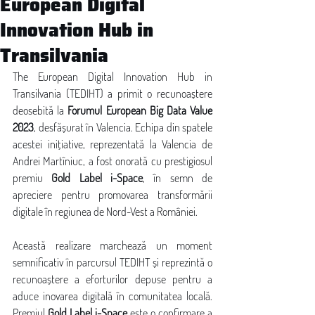
European Digital
Innovation Hub in
Transilvania
The European Digital Innovation Hub in 
Transilvania (TEDIHT) a primit o recunoaștere 
deosebită la 
Forumul European Big Data Value 
2023
, desfășurat în Valencia. Echipa din spatele 
acestei inițiative, reprezentată la Valencia de 
Andrei Martîniuc, a fost onorată cu prestigiosul 
premiu 
Gold Label i-Space
, în semn de 
apreciere pentru promovarea transformării 
digitale în regiunea de Nord-Vest a României.
Această realizare marchează un moment 
semnificativ în parcursul TEDIHT și reprezintă o 
recunoaștere a eforturilor depuse pentru a 
aduce inovarea digitală în comunitatea locală. 
Premiul 
Gold Label i-Space
 este o confirmare a 