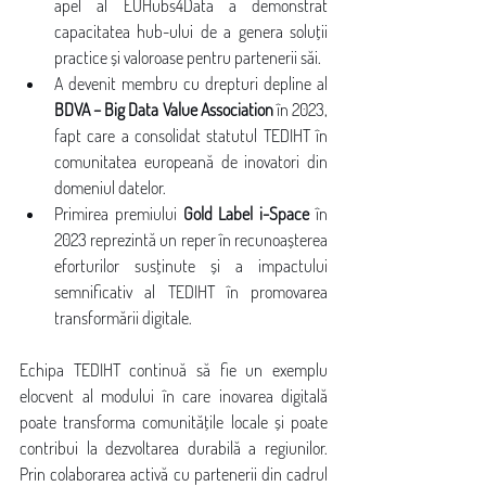
apel al EUHubs4Data a demonstrat 
capacitatea hub-ului de a genera soluții 
practice și valoroase pentru partenerii săi.
A devenit membru cu drepturi depline al 
BDVA – Big Data Value Association
 în 2023, 
fapt care a consolidat statutul TEDIHT în 
comunitatea europeană de inovatori din 
domeniul datelor.
Primirea premiului 
Gold Label i-Space
 în 
2023 reprezintă un reper în recunoașterea 
eforturilor susținute și a impactului 
semnificativ al TEDIHT în promovarea 
transformării digitale.
Echipa TEDIHT continuă să fie un exemplu 
elocvent al modului în care inovarea digitală 
poate transforma comunitățile locale și poate 
contribui la dezvoltarea durabilă a regiunilor. 
Prin colaborarea activă cu partenerii din cadrul 