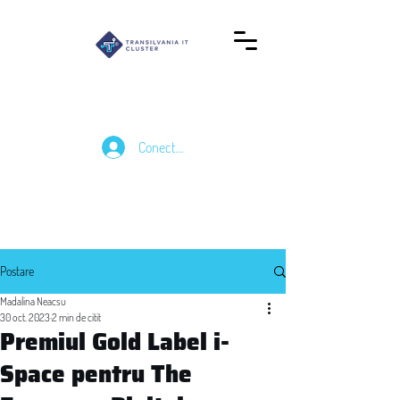
Conectează-te
Postare
Madalina Neacsu
30 oct. 2023
2 min de citit
Premiul Gold Label i-
Space pentru The