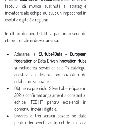
faptului că munca susținută și strategiile 
inovatoare ale echipei au avut un impact real în 
evoluția digitală a regiunii.
În ultimii doi ani, TEDIHT a parcurs o serie de 
etape cruciale în dezvoltarea sa:
Aderarea la 
EUHubs4Data – European 
Federation of Data Driven Innovation Hubs
și includerea serviciilor sale în catalogul 
acesteia au deschis noi orizonturi de 
colaborare și inovare.
Obținerea premiului Silver Label i-Space în 
2021 a confirmat angajamentul constant al 
echipei TEDIHT pentru excelență în 
domeniul inovării digitale.
Livrarea a trei servicii bazate pe date 
pentru doi beneficiari în cel de-al doilea 