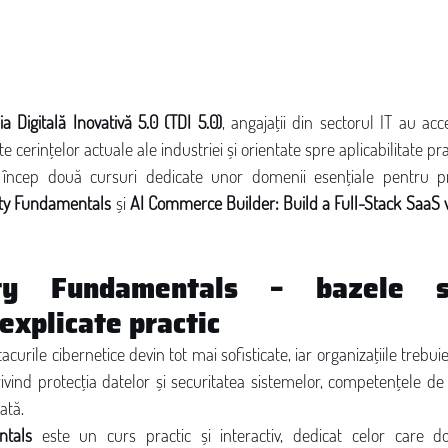
ia Digitală Inovativă 5.0 (TDI 5.0)
, angajații din sectorul IT au ac
 cerințelor actuale ale industriei și orientate spre aplicabilitate pra
încep două cursuri dedicate unor domenii esențiale pentru prez
ity Fundamentals
 și 
AI Commerce Builder: Build a Full-Stack SaaS wi
ity Fundamentals – bazele sec
 explicate practic
acurile cibernetice devin tot mai sofisticate, iar organizațiile trebu
rivind protecția datelor și securitatea sistemelor, competențele de
ată.
ntals
 este un curs practic și interactiv, dedicat celor care do