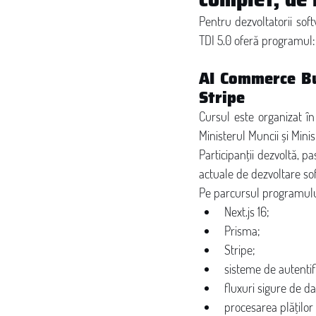
Pentru dezvoltatorii soft
TDI 5.0 oferă programul:
AI Commerce Bui
Stripe
Cursul este organizat î
Ministerul Muncii și Mini
Participanții dezvoltă, p
actuale de dezvoltare so
Pe parcursul programului
Next.js 16;
Prisma;
Stripe;
sisteme de autentifi
fluxuri sigure de da
procesarea plăților 