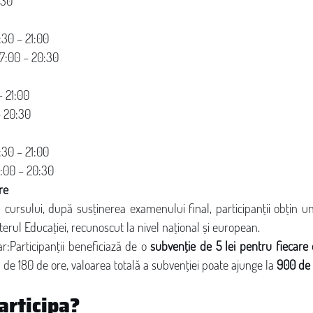
:30
8:30 – 21:00
: 17:00 – 20:30
– 21:00
– 20:30
:30 – 21:00
7:00 – 20:30
re
 cursului, după susținerea examenului final, participanții obțin un
sterul Educației, recunoscut la nivel național și european.
:Participanții beneficiază de o 
subvenție de 5 lei pentru fiecare 
de 180 de ore, valoarea totală a subvenției poate ajunge la 
900 de 
articipa?