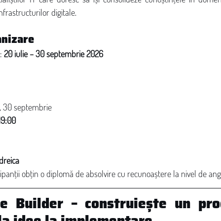
nfrastructurilor digitale.
anizare
: 
20 iulie – 30 septembrie 2026
 28, 30 septembrie
19:00
reica
icipanții obțin o diplomă de absolvire cu recunoaștere la nivel de ang
 Builder – construiește un pro
la idee la implementare