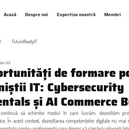
Acasă
Despre noi
Expertiza noastră
Membri
0
FutureReadyIT
de citit
rtunități de formare p
niștii IT: Cybersecurity
tals și AI Commerce B
ă continuă să schimbe modul în care lucrăm, dezvoltăm pro
gice. În acest context, dezvoltarea competențelor digitale nu mai 
necesitate pentru profesioniștii care doresc să rămână relevanți în