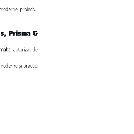
 moderne, proiectul 
s, Prisma & 
matic
, autorizat de 
moderne și practici 