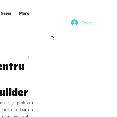
News
More
Conectează-te
entru
uilder
duse și protejăm 
reprezintă doar un 
tr-un domeniu aflat 