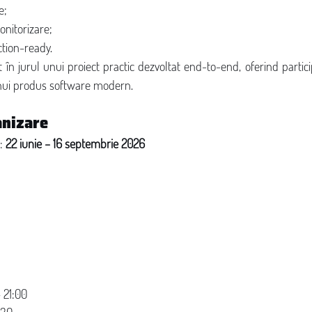
e;
onitorizare;
tion-ready.
în jurul unui proiect practic dezvoltat end-to-end, oferind partici
unui produs software modern.
anizare
: 
22 iunie – 16 septembrie 2026
– 21:00