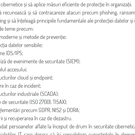
ibernetice și să aplice măsuri eficiente de protecție în organizații.
 să recunoască și să contracareze atacuri precum phishing, ranso
ng și să înțeleagă principiile fundamentale ale protecției datelor și i
ude teme precum:
e moderne și metode de prevenție;
cția datelor sensibile;
eme IDS/IPS;
liză de evenimente de securitate (SIEM);
olul accesului;
ucturilor cloud și endpoint;
e în caz de incident;
ucturilor industriale (SCADA);
e de securitate (ISO 27001, TISAX);
glementări precum GDPR, NIS2 și DORA;
ii și recuperarea în caz de dezastru.
t persoanelor aflate la început de drum în securitate cibernetică,
ialiștilor IT care doresc să își consolideze cunoștințele în domeni