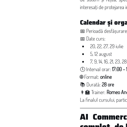
interesați de protejarea i
Calendar și org
📅 Perioadă desfășurare
📅 Date curs:
20, 22, 27, 29 iulie
5, 12 august
7, 9, 14, 16, 21, 23,
🕔 Interval orar: 
17:00 – 
🌐 Format: 
online
📚 Durată: 
28 ore
👨‍🏫 Trainer: 
Romeo And
La finalul cursului, part
AI Commerce
complet, de 