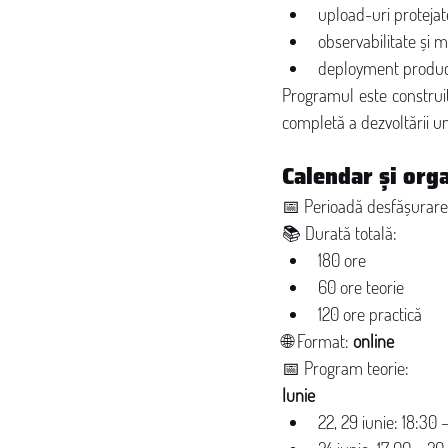
upload-uri protejat
observabilitate și m
deployment produc
Programul este construit 
completă a dezvoltării 
Calendar și org
📅 Perioadă desfășurare
📚 Durată totală:
180 ore
60 ore teorie
120 ore practică
🌐 Format: 
online
📅 Program teorie:
Iunie
22, 29 iunie: 18:30 