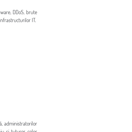
mware, DDoS, brute 
nfrastructurilor IT.
 administratorilor 
u și tuturor celor 