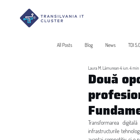
All Posts
Blog
News
TDI 5.
Laura M. Lămurean
4 iun.
4 min 
Două opo
profesio
Fundamen
Transformarea digital
infrastructurile tehnolo
avantaj competitiv, ci o 