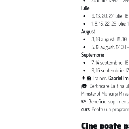
24 iunie: 17:00 – 20
Iulie
6, 13, 20, 27 iulie: 1
1, 8, 15, 22, 29 iulie
August
3, 10 august: 18:30 
5, 12 august: 17:00 
Septembrie
7, 14 septembrie: 18
9, 16 septembrie: 1
👨‍🏫 Trainer: 
Gabriel Im
🎓 Certificare:La finalul
Ministerul Muncii și Mini
💸 Beneficiu suplimentar
curs
. Pentru un program 
Cine poate p