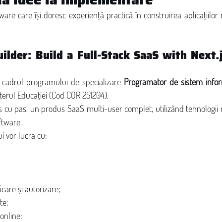
ware care își doresc experiență practică în construirea aplicațiilor
lder: Build a Full-Stack SaaS with Next.j
n cadrul programului de specializare 
Programator de sistem infor
sterul Educației (Cod COR 251204).
as cu pas, un produs SaaS multi-user complet, utilizând tehnologii 
ftware.
 vor lucra cu:
care și autorizare;
te;
online;