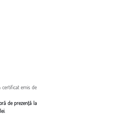
 certificat emis de 
oră de prezență la 
lei
.