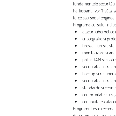
fundamentele securității c
Participanții vor învăța
force sau social engineeri
Programa cursului incl
atacuri cibernetic
criptografie și prote
firewall-uri și sist
monitorizare și ana
politici IAM și contr
securitatea infrastr
backup și recuperar
securitatea infrastr
standarde și cerinț
conformitate cu re
continuitatea afacer
Programul este recomanda
de sistem și rețea, spec