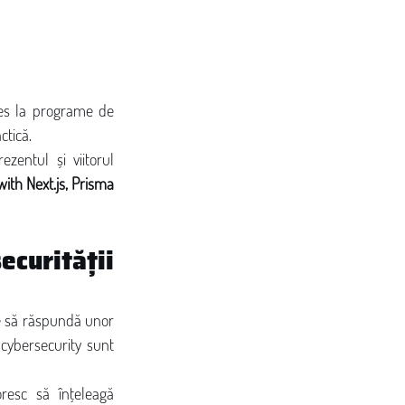
ces la programe de 
ctică.
entul și viitorul 
th Next.js, Prisma 
urității 
ie să răspundă unor 
 cybersecurity sunt 
resc să înțeleagă 