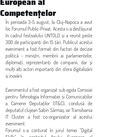
European al
Competențelor
În perioada 3-5 august, la Cluj-Napoca a avut 
loc Forumul Public-Privat. Acesta s-a desfășurat 
în cadrul festivalului UNTOLD și a reunit peste 
300 de participanți din 15 țări. Publicul acestui 
eveniment a fost format din factori de decizie 
politică - miniștri, membrii ai parlamentelor, 
diplomați, reprezentanți de companii, dar și 
mulți alți actori importanți din sfera digitalizării 
și inovării. 
Evenimentul a fost organizat sub egida Comisiei 
pentru Tehnologia Informației și Comunicațiilor 
a Camerei Deputaților (IT&C), condusă de 
deputatul clujean Sabin Sărmaș, iar Transilvania 
IT Cluster a fost co-organizator al acestui 
eveniment.  
Forumul s-a conturat în jurul temei ”Digital 