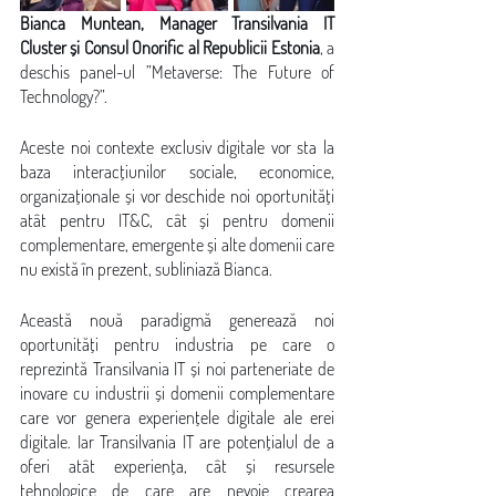
Bianca Muntean, Manager Transilvania IT 
Cluster și Consul Onorific al Republicii Estonia
, a 
deschis panel-ul ”Metaverse: The Future of 
Technology?”.
Aceste noi contexte exclusiv digitale vor sta la 
baza interacțiunilor sociale, economice, 
organizaționale și vor deschide noi oportunități 
atât pentru IT&C, cât și pentru domenii 
complementare, emergente și alte domenii care 
nu există în prezent, subliniază Bianca.
Această nouă paradigmă generează noi 
oportunități pentru industria pe care o 
reprezintă Transilvania IT și noi parteneriate de 
inovare cu industrii și domenii complementare 
care vor genera experiențele digitale ale erei 
digitale. Iar Transilvania IT are potențialul de a 
oferi atât experiența, cât și resursele 
tehnologice de care are nevoie crearea 