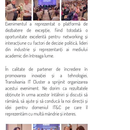
Evenimentul a reprezentat o platformă de 
dezbatere de excepție, fiind totodată o 
oportunitate excelentă pentru networking și 
interacțiune cu factori de decizie politică, lideri 
din industrie și reprezentanți ai mediului 
academic din întreaga lume.
În calitate de partener de încredere în 
promovarea inovației și a tehnologiei, 
Transilvania IT Cluster a sprijinit organizarea 
acestui eveniment. Ne dorim ca rezultatele 
obținute în urma acestor întâlniri și discuții să 
rămână, să ajute și să conducă la noi direcții și 
idei pentru domeniul IT&C pe care îl 
reprezentăm cu multă mândrie și interes. 