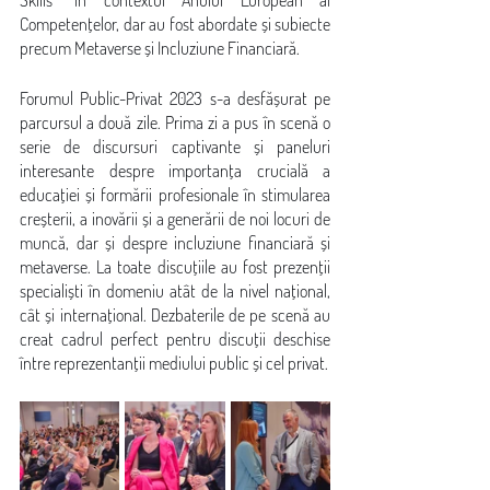
Skills” în contextul Anului European al 
Competențelor, dar au fost abordate și subiecte 
precum Metaverse și Incluziune Financiară. 
Forumul Public-Privat 2023 s-a desfășurat pe 
parcursul a două zile. Prima zi a pus în scenă o 
serie de discursuri captivante și paneluri 
interesante despre importanța crucială a 
educației și formării profesionale în stimularea 
creșterii, a inovării și a generării de noi locuri de 
muncă, dar și despre incluziune financiară și 
metaverse. La toate discuțiile au fost prezenții 
specialiști în domeniu atât de la nivel național, 
cât și internațional. Dezbaterile de pe scenă au 
creat cadrul perfect pentru discuții deschise 
între reprezentanții mediului public și cel privat. 