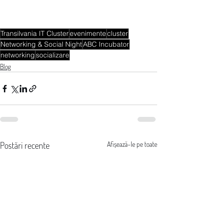
Transilvania IT Cluster
evenimente
cluster
Networking & Social Night
ABC Incubator
networking
socializare
Blog
Postări recente
Afișează-le pe toate