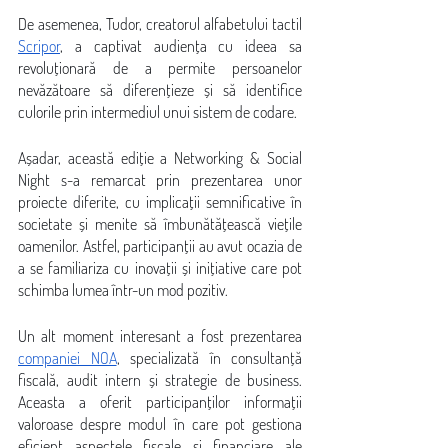
De asemenea, Tudor, creatorul alfabetului tactil 
Scripor
, a captivat audiența cu ideea sa 
revoluționară de a permite persoanelor 
nevăzătoare să diferențieze și să identifice 
culorile prin intermediul unui sistem de codare.
Așadar, această ediție a Networking & Social 
Night s-a remarcat prin prezentarea unor 
proiecte diferite, cu implicații semnificative în 
societate și menite să îmbunătățească viețile 
oamenilor. Astfel, participanții au avut ocazia de 
a se familiariza cu inovații și inițiative care pot 
schimba lumea într-un mod pozitiv.
Un alt moment interesant a fost prezentarea 
companiei NOA
, specializată în consultanță 
fiscală, audit intern și strategie de business. 
Aceasta a oferit participanților informații 
valoroase despre modul în care pot gestiona 
eficient aspectele fiscale și financiare ale 