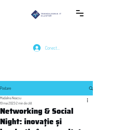
Conectează-te
Postare
Madalina Neacsu
19 mai 2023
2 min de citit
Networking & Social
Night: inovație și