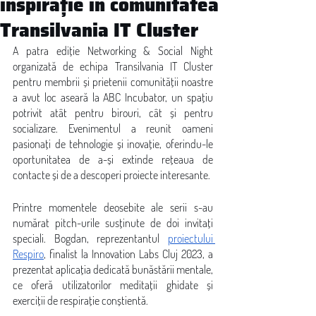
inspirație în comunitatea
Transilvania IT Cluster
A patra ediție Networking & Social Night 
organizată de echipa Transilvania IT Cluster 
pentru membrii și prietenii comunității noastre 
a avut loc aseară la ABC Incubator, un spațiu 
potrivit atât pentru birouri, cât și pentru 
socializare. Evenimentul a reunit oameni 
pasionați de tehnologie și inovație, oferindu-le 
oportunitatea de a-și extinde rețeaua de 
contacte și de a descoperi proiecte interesante.
Printre momentele deosebite ale serii s-au 
numărat pitch-urile susținute de doi invitați 
speciali. Bogdan, reprezentantul 
proiectului 
Respiro
, finalist la Innovation Labs Cluj 2023, a 
prezentat aplicația dedicată bunăstării mentale, 
ce oferă utilizatorilor meditații ghidate și 
exerciții de respirație conștientă. 