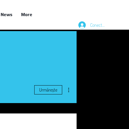
News
More
Conectează-te
Mai multe acțiuni
Urmărește