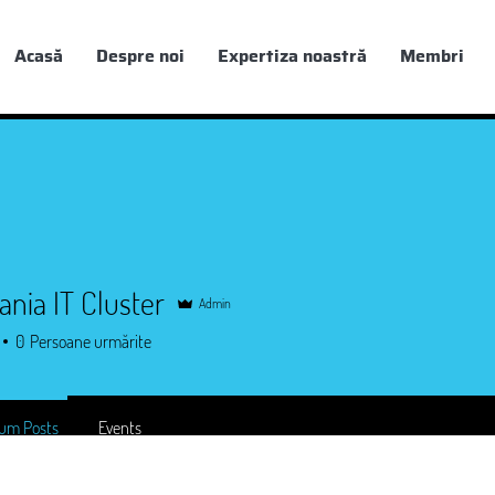
Acasă
Despre noi
Expertiza noastră
Membri
vania IT Cluster
Admin
0
Persoane urmărite
um Posts
Events