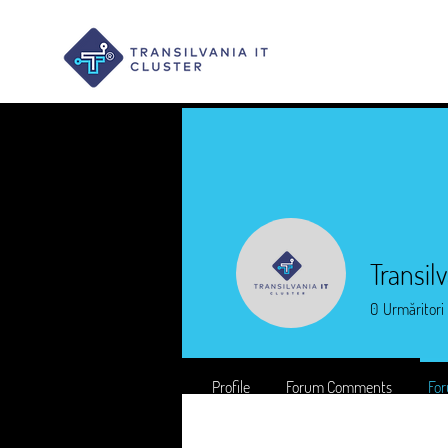
Transil
0
Urmăritori
Profile
Forum Comments
For