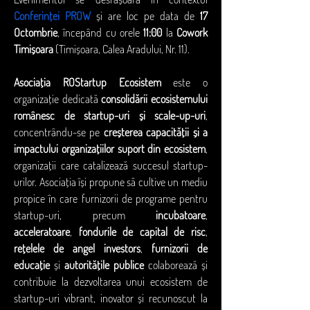
Conferinței PROW
 și are loc pe data de 
17 
Octombrie
, începând cu orele 
11:00
 la 
Cowork 
Timișoara
 (Timișoara, Calea Aradului, Nr. 11).
Asociația ROStartup Ecosistem
 este o 
organizație dedicată 
consolidării ecosistemului 
românesc de startup-uri și scale-up-uri
, 
concentrându-se pe 
creșterea capacității și a 
impactului organizațiilor suport din ecosistem
, 
organizații care catalizează succesul startup-
urilor. Asociația își propune să cultive un mediu 
propice în care furnizorii de programe pentru 
startup-uri, precum 
incubatoare
, 
acceleratoare
, 
fondurile de capital de risc
, 
rețelele de angel investors
, 
furnizorii de 
educație
 și 
autoritățile publice
 colaborează și 
contribuie la dezvoltarea unui ecosistem de 
startup-uri vibrant, inovator și recunoscut la 