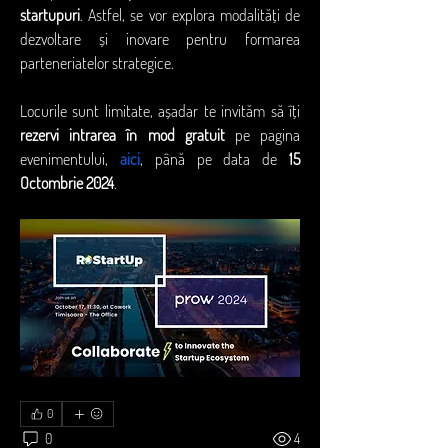
startupuri
. Astfel, se vor explora modalități de 
dezvoltare și inovare pentru formarea 
parteneriatelor strategice.
Locurile sunt limitate, așadar te invităm să îți 
rezervi intrarea în mod gratuit
 pe pagina 
evenimentului, 
aici
, până pe data de 
15 
Octombrie 2024
.
0
0
4