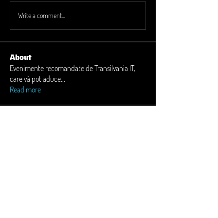
Write a comment...
About
Evenimente recomandate de Transilvania IT,
care vă pot aduce
...
Read more
Members
Andrei Martiniuc
Follow
Adela Strâmbei
Follow
Laura M. Lămurean
Follow
Laura M. Lămurean
Carmen Moldovan
Follow
Madalina Neacsu
Follow