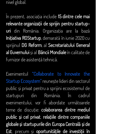
nivel global.
În prezent, asociația include 
15 dintre cele mai 
relevante organizații de sprijin pentru startup-
uri
 din România. Organizația are la bază 
Inițiativa ROStartup
, demarată în iunie 2020 cu 
sprijinul 
DG Reform
, al 
Secretariatului General 
al Guvernului
 și al 
Băncii Mondiale
 în calitate de 
furnizor de asistență tehnică.
Evenimentul 
“Collaborate to Innovate the 
Startup Ecosystem”
 reunește lideri din sectorul 
public și privat pentru a sprijini ecosistemul de 
startupuri din România. În cadrul 
evenimentului, vor fi abordate următoarele 
teme de discuție: 
colaborarea dintre mediul 
public și cel privat
, 
relațiile dintre companiile 
globale și startupurile din Europa Centrală și de 
Est
, precum și 
oportunitățile de investiții în 