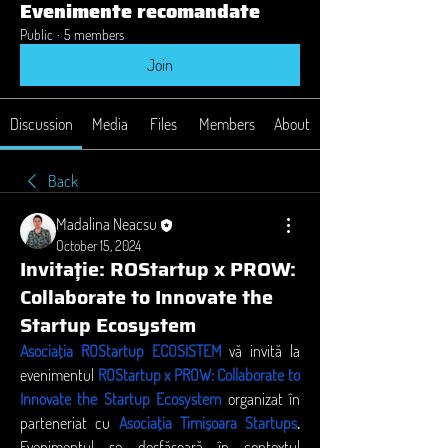
Evenimente recomandate
Public
·
5 members
Join
Discussion
Media
Files
Members
About
Back
Madalina Neacsu
October 15, 2024
Invitație: ROStartup x PROW:
Collaborate to Innovate the
Startup Ecosystem
Asociația ROStartup ECOSISTEM
 vă invită la 
evenimentul 
ROStartup x PROW: Collaborate to 
Innovate the Startup Ecosystem
organizat
în 
parteneriat cu 
Asociația Timișoara Startups
. 
Evenimentul se desfășoară în contextul 