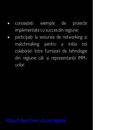
precum: Digital Europe, Single Market, 
Horizon Europe și Programul Regional 
Nord-Vest;  
cunoașteți exemple de proiecte 
implementate cu succes din regiune;
participați la sesiunea de networking și 
matchmaking pentru a iniția noi 
colaborări între furnizorii de tehnologie 
din regiune cât și reprezentanții IMM-
urilor. 
Pentru a participa la celelalte sesiuni și de a 
beneficia de posibilitatea de a participa cu un 
stand gratuit în cadrul târgului, cât și de a 
accesa grantul în valoare de 2500 RON, vă 
încurajăm să vă înregistrați la eveniment 
folosind formularul de pe site: 
https://client.timm-cluj.ro/register