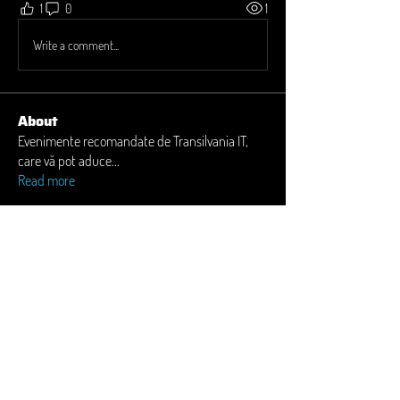
1
0
1
Write a comment...
About
Evenimente recomandate de Transilvania IT,
care vă pot aduce
...
Read more
Members
Andrei Martiniuc
Follow
Adela Strâmbei
Follow
Laura M. Lămurean
Follow
Laura M. Lămurean
Carmen Moldovan
Follow