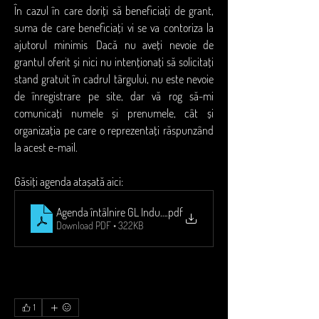
În cazul în care doriți să beneficiați de grant, 
suma de care beneficiați vi se va contoriza la 
ajutorul minimis
. 
Dacă nu aveți nevoie de 
grantul oferit și nici nu intenționați să solicitați 
stand gratuit în cadrul târgului, nu este nevoie 
de înregistrare pe site, dar vă rog să-mi 
comunicați numele și prenumele, cât și 
organizația pe care o reprezentați răspunzând 
la acest e-mail. 
Găsiți agenda atașată aici:
Agenda întâlnire GL Industrie 4.0 - 24 noiembrie 2023
.pdf
Download PDF • 322KB
1