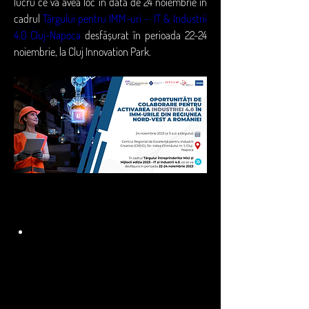
lucru ce va avea loc în data de 24 noiembrie în 
cadrul 
Târgului pentru IMM-uri -  IT & Industrii 
4.0 Cluj-Napoca
 desfășurat în perioada 22-24 
noiembrie, la Cluj Innovation Park.
În cadrul sesiunilor din 24 noiembrie, veți avea 
posibilitatea să: 
aflați care sunt oportunitățile de 
finanțare disponibile și care urmează a fi 
deschise în perioada următoare pentru 
adopția tehnologiilor digitale pentru 
activarea Industriei 4.0 prin programe 