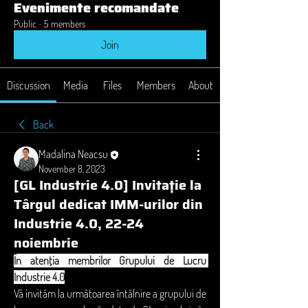
Evenimente recomandate
Public
·
5 members
Join
Discussion
Media
Files
Members
About
Back
Madalina Neacsu
November 8, 2023
[GL Industrie 4.0] Invitație la
Târgul dedicat IMM-urilor din
Industrie 4.0, 22-24
noiembrie
În atenția membrilor Grupului de Lucru 
Industrie 4.0
Vă invităm la următoarea întâlnire a grupului de 