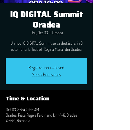
IQ DIGITAL Summit
Oradea
Thu, Oct 03
  |  
Oradea
Un nou IQ DIGITAL Summit se va desfășura, în 3
octombrie, la Teatrul “Regina Maria” din Oradea.
Registration is closed
See other events
Time & Location
Oct 03, 2024, 9:00 AM
Oradea, Piața Regele Ferdinand I, nr 4-6, Oradea
410021, Romania