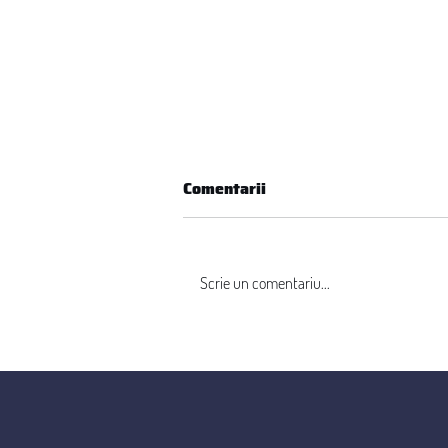
Comentarii
Scrie un comentariu...
România recuperează la
digitalizare, dar rămâne
ultima în UE la inovare