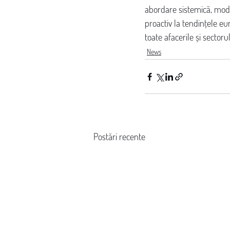
abordare sistemică, mode
proactiv la tendințele eu
toate afacerile și sectoru
News
Postări recente