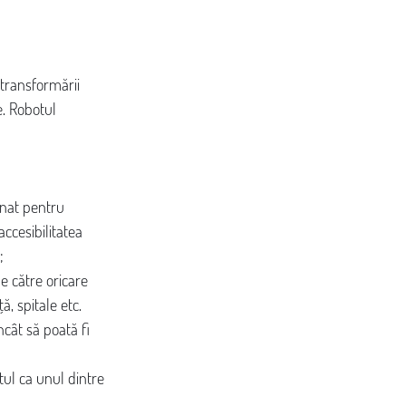
transformării 
e. Robotul 
enat pentru 
accesibilitatea 
;
e către oricare 
ă, spitale etc.
ncât să poată fi 
ul ca unul dintre 