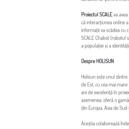
Proiectul SCALE
 va avea 
că interacțiunea online a
informații va scădea cu c
SCALE Chabot (robotul soft
a populației și a identități
Despre HOLISUN
Holisun este unul dintre f
de Est, cu cea mai mare 
ani de excelență în proie
asemenea, oferă o gamă la
din Europa, Asia de Sud ș
Aceștia colaborează îndea