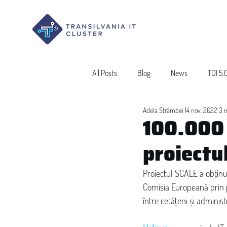
All Posts
Blog
News
TDI 5.
Adela Strâmbei
14 nov. 2022
3 m
100.000 
proiectu
Proiectul SCALE a obținu
Comisia Europeană prin p
între cetățeni și administ