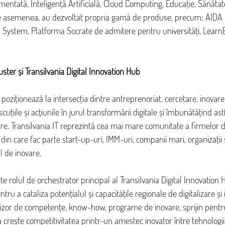
mentată, Inteligență Artificială, Cloud Computing, Educație, Sănăta
De asemenea, au dezvoltat propria gamă de produse, precum: AIDA
 System, Platforma Socrate de admitere pentru universități, LearnE
uster și Transilvania Digital Innovation Hub
 poziționează la intersecția dintre antreprenoriat, cercetare, inovare ș
uțiile și acțiunile în jurul transformării digitale și îmbunătățind ast
zare. Transilvania IT reprezintă cea mai mare comunitate a firmelor 
in care fac parte start-up-uri, IMM-uri, companii mari, organizații 
l de inovare.
te rolul de orchestrator principal al Transilvania Digital Innovation 
tru a cataliza potențialul și capacitățile regionale de digitalizare și 
nizor de competențe, know-how, programe de inovare, sprijin pentru
 crește competitivitatea printr-un amestec inovator între tehnologi