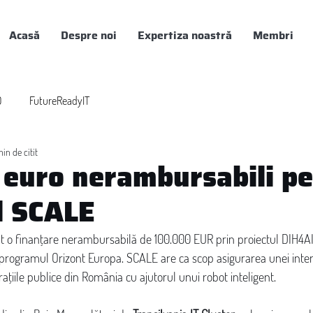
Acasă
Despre noi
Expertiza noastră
Membri
0
FutureReadyIT
in de citit
euro nerambursabili p
l SCALE
t o finanțare nerambursabilă de 100.000 EUR prin proiectul DIH4AI,
rogramul Orizont Europa. SCALE are ca scop asigurarea unei interac
rațiile publice din România cu ajutorul unui robot inteligent.