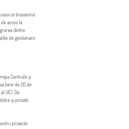
r, ceea ce înseamnă 
 de acces la 
grarea dintre 
țiile de gestionare 
uropa Centrală și 
ai bine de 20 de 
 al UE). De 
lice și private 
pentru proiecte 