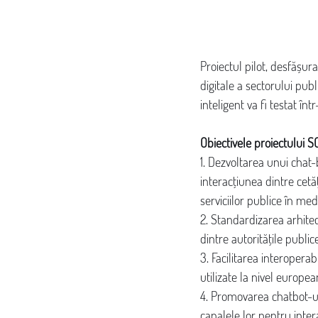
Proiectul pilot, desfășur
digitale a sectorului publ
inteligent va fi testat în
Obiectivele proiectului 
1. Dezvoltarea unui chat-b
interacțiunea dintre cetăț
serviciilor publice în medi
2. Standardizarea arhitec
dintre autoritățile public
3. Facilitarea interoperab
utilizate la nivel europea
4. Promovarea chatbot-ul
canalele lor pentru inter