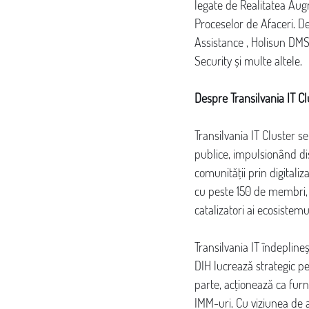
legate de Realitatea Aug
Proceselor de Afaceri. 
Assistance , Holisun DMS
Security și multe altele.
Despre Transilvania IT Cl
Transilvania IT Cluster se
publice, impulsionând disc
comunității prin digitali
cu peste 150 de membri, d
catalizatori ai ecosistemu
Transilvania IT îndeplineș
DIH lucrează strategic pen
parte, acționează ca fur
IMM-uri. Cu viziunea de a