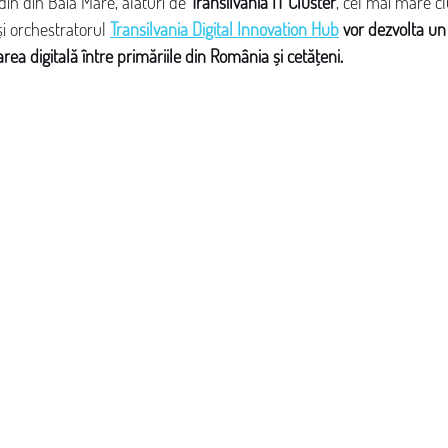
in din Baia Mare, alături de 
Transilvania IT Cluster
, cel mai mare cl
i orchestratorul 
Transilvania Digital Innovation Hub
 vor dezvolta un
ea digitală între primăriile din România și cetățeni.