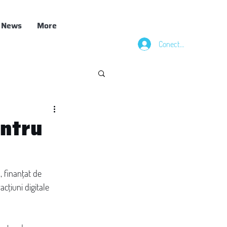
News
More
Conectează-te
entru
 finanțat de 
țiuni digitale 