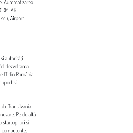
te, Automatizarea 
 CRM, AR 
scu, Airport 
i autorități 
fel dezvoltarea 
de IT din România, 
suport și 
Hub. Transilvania 
inovare. Pe de altă 
 startup-uri și 
i, competențe, 