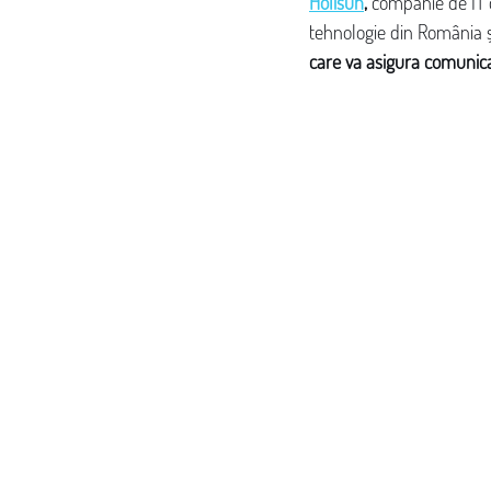
Holisun
, 
companie de IT d
tehnologie din România ș
care va asigura comunicar