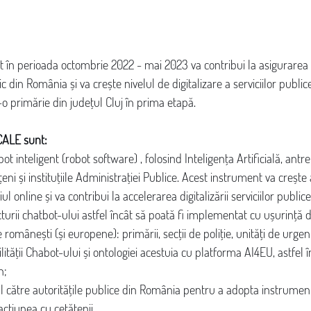
at în perioada octombrie 2022 - mai 2023 va contribui la asigurarea 
ic din România și va crește nivelul de digitalizare a serviciilor public
tr-o primărie din județul Cluj în prima etapă.
SCALE sunt:
ot inteligent (robot software) , folosind Inteligența Artificială, antr
eni și instituțiile Administrației Publice. Acest instrument va crește 
ul online și va contribui la accelerarea digitalizării serviciilor publice
turii chatbot-ului astfel încât să poată fi implementat cu ușurință d
e românești (și europene): primării, secții de poliție, unități de urgenț
ilității Chabot-ului și ontologiei acestuia cu platforma AI4EU, astfel î
n;
 către autoritățile publice din România pentru a adopta instrument
acțiunea cu cetățenii.